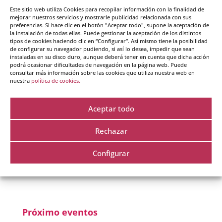
Cursos destacados
Este sitio web utiliza Cookies para recopilar información con la finalidad de
mejorar nuestros servicios y mostrarle publicidad relacionada con sus
preferencias. Si hace clic en el botón "Aceptar todo", supone la aceptación de
la instalación de todas ellas. Puede gestionar la aceptación de los distintos
Curso coaching
tipos de cookies haciendo clic en “Configurar”. Así mismo tiene la posibilidad
de configurar su navegador pudiendo, si así lo desea, impedir que sean
Curso coaching online
instaladas en su disco duro, aunque deberá tener en cuenta que dicha acción
podrá ocasionar dificultades de navegación en la página web. Puede
consultar más información sobre las cookies que utiliza nuestra web en
Curso coaching equipos y liderazgo
nuestra
política de cookies.
Curso inteligencia emocional
Aceptar todo
Curso inteligencia emocional online
Curso PNL
Rechazar
Curso PNL online
Configurar
Curso Mindfulness MBSR
Próximo eventos