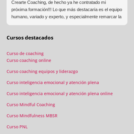
Crearte Coaching, de hecho ya he contratado mi
próxima formación!!! Lo que más destacaría es el equipo
humano, variado y experto, y especialmente remarcar la
estructura (para mí fundamental) del material visual y
escrito como las clases presenciales. Por ultimo, el valor
Cursos destacados
añadido con multitud de formaciones, seminarios y
material extra totalmente gratuito para los alumnos y el
gran liderazgo de Beatriz Ricondo!!!
Curso de coaching
Curso coaching online
Curso coaching equipos y liderazgo
Curso inteligencia emocional y atención plena
Curso inteligencia emocional y atención plena online
Curso Mindful Coaching
Curso Mindfulness MBSR
Curso PNL