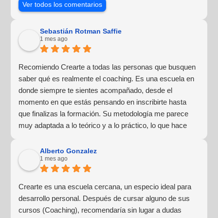
Ver todos los comentarios
Sebastián Rotman Saffie
1 mes ago
Recomiendo Crearte a todas las personas que busquen
saber qué es realmente el coaching. Es una escuela en
donde siempre te sientes acompañado, desde el
momento en que estás pensando en inscribirte hasta
que finalizas la formación. Su metodología me parece
muy adaptada a lo teórico y a lo práctico, lo que hace
que la experiencia de aprendizaje sea muy dinámica.
¡Para mí fue una excelente experiencia!
Alberto Gonzalez
1 mes ago
Crearte es una escuela cercana, un especio ideal para
desarrollo personal. Después de cursar alguno de sus
cursos (Coaching), recomendaría sin lugar a dudas