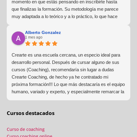
momento en que estás pensando en inscribirte hasta
que finalizas la formación. Su metodología me parece
muy adaptada a lo teórico y a lo práctico, lo que hace
que la experiencia de aprendizaje sea muy dinámica.
¡Para mí fue una excelente experiencia!
Alberto Gonzalez
1 mes ago
Crearte es una escuela cercana, un especio ideal para
desarrollo personal. Después de cursar alguno de sus
cursos (Coaching), recomendaría sin lugar a dudas
Crearte Coaching, de hecho ya he contratado mi
próxima formación!!! Lo que más destacaría es el equipo
humano, variado y experto, y especialmente remarcar la
estructura (para mí fundamental) del material visual y
escrito como las clases presenciales. Por ultimo, el valor
Cursos destacados
añadido con multitud de formaciones, seminarios y
material extra totalmente gratuito para los alumnos y el
gran liderazgo de Beatriz Ricondo!!!
Curso de coaching
Curso coaching online