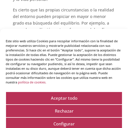
Es cierto que las propias circunstancias o la realidad
del entorno pueden propiciar en mayor o menor
grado esa búsqueda del equilibrio. Por ejemplo, a
veces, la conciliación se transforma en el desafío
constante para quien afronta múltiples
Este sitio web utiliza Cookies para recopilar información con la finalidad de
responsabilidades con pocos recursos. Este artículo
mejorar nuestros servicios y mostrarle publicidad relacionada con sus
no busca caer en el extremo de aspirar a una
preferencias. Si hace clic en el botón "Aceptar todo", supone la aceptación de
la instalación de todas ellas. Puede gestionar la aceptación de los distintos
situación ideal, puesto que también es
tipos de cookies haciendo clic en “Configurar”. Así mismo tiene la posibilidad
recomendable no solo conocer las propias
de configurar su navegador pudiendo, si así lo desea, impedir que sean
instaladas en su disco duro, aunque deberá tener en cuenta que dicha acción
emociones, sino el escenario en el que se producen.
podrá ocasionar dificultades de navegación en la página web. Puede
Este artículo que compartimos en
Crearte
es una
consultar más información sobre las cookies que utiliza nuestra web en
invitación para reflexionar sobre aspectos del estilo
nuestra
política de cookies.
de vida o la forma de afrontar la rutina sobre los que
es posible influir (aunque sea de forma limitada).
Aceptar todo
Rechazar
(
2
votos, promedio:
5,00
de 5)
Configurar