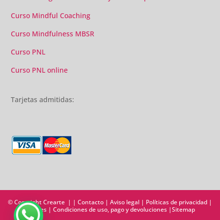
Curso Mindful Coaching
Curso Mindfulness MBSR
Curso PNL
Curso PNL online
Tarjetas admitidas:
© Copyright Crearte | |
Contacto
|
Aviso legal
|
Políticas de privacidad
|
Cookies
|
Condiciones de uso, pago y devoluciones
|
Sitemap