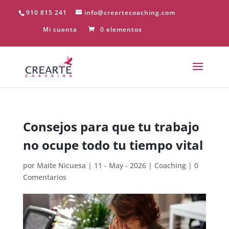
910 815 241
info@creartecoaching.com
Mi cuenta
0 elementos
Consejos para que tu trabajo
no ocupe todo tu tiempo vital
por
Maite Nicuesa
|
11 - May - 2026
|
Coaching
|
0
Comentarios