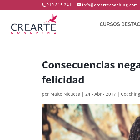
910 815 241
info@creartecoaching.com
CURSOS DESTA
Consecuencias negat
felicidad
por
Maite Nicuesa
|
24 - Abr - 2017
|
Coachin