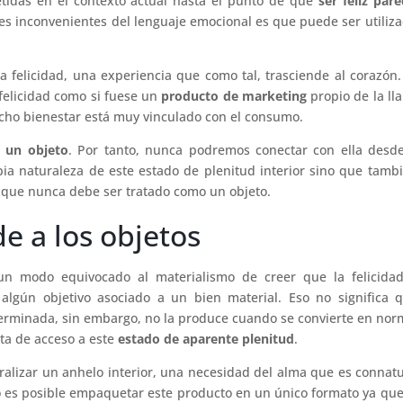
etidas en el contexto actual hasta el punto de que
ser feliz par
les inconvenientes del lenguaje emocional es que puede ser utiliz
 felicidad, una experiencia que como tal, trasciende al corazón.
felicidad como si fuese un
producto de marketing
propio de la l
icho bienestar está muy vinculado con el consumo.
i un objeto
. Por tanto, nunca podremos conectar con ella desd
pia naturaleza de este estado de plenitud interior sino que tamb
o que nunca debe ser tratado como un objeto.
de a los objetos
 un modo equivocado al materialismo de creer que la felicidad
gún objetivo asociado a un bien material. Eso no significa q
erminada, sin embargo, no la produce cuando se convierte en nor
rta de acceso a este
estado de aparente plenitud
.
uralizar un anhelo interior, una necesidad del alma que es connatu
es posible empaquetar este producto en un único formato ya qu