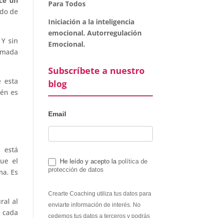
ece un
Para Todos
ado de
Iniciación a la inteligencia
emocional. Autorregulación
 Y sin
Emocional.
lamada
Subscríbete a nuestro
e esta
blog
ién es
Email
 está
ue el
He leído y acepto la
política de
protección de datos
ma. Es
Crearte Coaching utiliza tus datos para
ral al
enviarte información de interés. No
e cada
cedemos tus datos a terceros y podrás