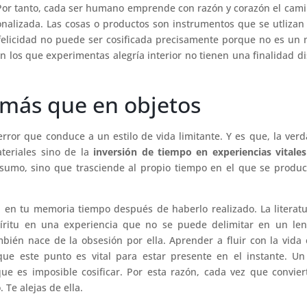
Por tanto, cada ser humano emprende con razón y corazón el cam
sonalizada. Las cosas o productos son instrumentos que se utliza
 felicidad no puede ser cosificada precisamente porque no es un
 los que experimentas alegría interior no tienen una finalidad di
s más que en objetos
 error que conduce a un estilo de vida limitante. Y es que, la ver
teriales sino de la
inversión de tiempo en experiencias vitales
sumo, sino que trasciende al propio tiempo en el que se produ
en tu memoria tiempo después de haberlo realizado. La literat
íritu en una experiencia que no se puede delimitar en un len
ambién nace de la obsesión por ella. Aprender a fluir con la vida
que este punto es vital para estar presente en el instante. U
ue es imposible cosificar. Por esta razón, cada vez que convier
 Te alejas de ella.