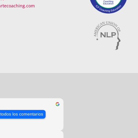
artecoaching.com
 todos los comentarios