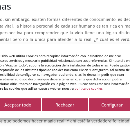
nas
ad, sin embargo, existen formas diferentes de conocimiento, es dec
ta vital, la historia personal de cada ser humano es tan rica en ma
 perspectiva para comprender que la vida tiene una lógica distin
ntal pero no la única para atender a lo real. ¿Y cuál es el ver
ue nosotros mismos corremos el riesgo de ser cosificados o de
cosif
s de utilidad e interés en donde el otro es tratado únicamente c
e sitio web utiliza Cookies para recopilar información con la finalidad de mejorar
stros servicios y mostrarle publicidad relacionada con sus preferencias. Si hace clic en
ón "Aceptar todo", supone la aceptación de la instalación de todas ellas. Puede gestio
 la dignidad. Conceptos que nunca pueden ser empaquetados en pa
aceptación de los distintos tipos de cookies haciendo clic en “Configurar”. Así mismo ti
posibilidad de configurar su navegador pudiendo, si así lo desea, impedir que sean
eriencia trascendental es el arte. Como por ejemplo, la literatura
taladas en su disco duro, aunque deberá tener en cuenta que dicha acción podrá
tro tiempo pueda sentirse totalmente identificado con una obra q
sionar dificultades de navegación en la página web. Puede consultar más información
re las cookies que utiliza nuestra web en nuestra
política de cookies.
nes y los sentimientos conecta con lo esencial del ser humano.
no se pueda cosificar da un mayor sentido de sabiduría al coachin
Aceptar todo
Rechazar
Configurar
da cliente hace propia. A partir de ingredientes que son tota
del corazón
. En ninguna tienda podemos comprar esos recursos q
s que podemos hacer magia real. Y ahí está la verdadera felicidad