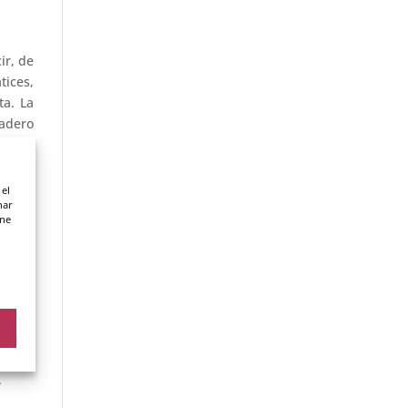
ir, de
tices,
ta. La
dadero
icar a
omo un
 el
nar
pel de
ene
. Esto
ue fue
g. Una
lmente
ue son
.