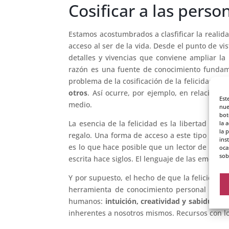
Cosificar a las perso
Estamos acostumbrados a clasfificar la realid
acceso al ser de la vida. Desde el punto de vis
detalles y vivencias que conviene ampliar la
razón es una fuente de conocimiento fundame
problema de la cosificación de la felicidad? Q
otros
. Así ocurre, por ejemplo, en relacione
Est
medio.
nue
bot
La esencia de la felicidad es la libertad y
la 
la 
regalo. Una forma de acceso a este tipo de exp
ins
es lo que hace posible que un lector de nues
oca
sob
escrita hace siglos. El lenguaje de las emocio
Y por supuesto, el hecho de que la felicidad 
herramienta de conocimiento personal que ca
humanos:
intuición, creatividad y sabiduría 
inherentes a nosotros mismos. Recursos con lo