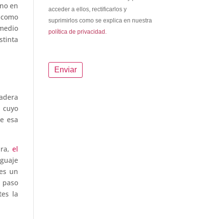
ino en
acceder a ellos, rectificarlos y
n como
suprimirlos como se explica en nuestra
 medio
política de privacidad.
stinta
dadera
cuyo
ce esa
ura,
el
guaje
 es un
n paso
tes la