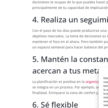
decisiones te ocupas de lo que puedes hacer 
principalmente de tu capacidad de implicació
4. Realiza un seguim
Con el paso de los días puede producirse una 
objetivos marcados. La toma de decisiones es i
mantener el foco en el ahora. Pero también pue
un espacio semanal para hacer balance del pr
5. Mantén la constan
acercan a tus metas
Est
La planificación es positiva en la
organización 
nue
bot
se integra en un proceso. Por ejemplo, adopta
la 
finalidad. Enriquece la zona de confort y, por ta
la 
ins
oca
6. Sé flexible
sob