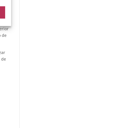
vista
s
erior
o de
zar
o de