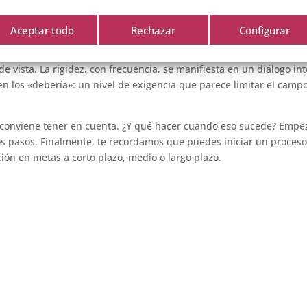
objetivos a corto plazo, no significa desarrollar un plan de acción
Aceptar todo
Rechazar
Configurar
Mantén el foco en las metas que quieres lograr, pero no pierdas de 
ientos que se desvelan al compás del encuentro con la realidad. E
 vista. La rigidez, con frecuencia, se manifiesta en un diálogo int
 los «debería»: un nivel de exigencia que parece limitar el camp
e conviene tener en cuenta. ¿Y qué hacer cuando eso sucede? Empe
os pasos. Finalmente, te recordamos que puedes iniciar un proces
ión en metas a corto plazo, medio o largo plazo.