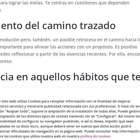
para lograr las metas. Te centras en cuestiones que dependen
n.
iento del camino trazado
evolución pero, también, un posible retroceso en el camino hacia l
mportante para alinear las acciones con un propósito. Es positivo
des reflexionar a partir de las vivencias recientes. Por ello, encu
oceso.
cia en aquellos hábitos que t
e sitio web utiliza Cookies para recopilar información con la finalidad de mejorar
del tiempo
y, también, en la disposición del espacio. Es un términ
stros servicios y mostrarle publicidad relacionada con sus preferencias. Si hace clic en
ón "Aceptar todo", supone la aceptación de la instalación de todas ellas. Puede gestio
 la estructura de una secuencia de hábitos que se repite con una
aceptación de los distintos tipos de cookies haciendo clic en “Configurar”. Así mismo ti
nto, fortalece la iniciativa frente a la postergación.
posibilidad de configurar su navegador pudiendo, si así lo desea, impedir que sean
taladas en su disco duro, aunque deberá tener en cuenta que dicha acción podrá
sionar dificultades de navegación en la página web. Puede consultar más información
re las cookies que utiliza nuestra web en nuestra
política de cookies.