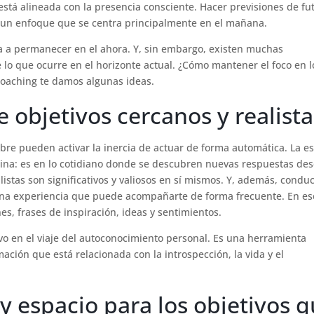
está alineada con la presencia consciente. Hacer previsiones de fu
s un enfoque que se centra principalmente en el mañana.
ita a permanecer en el ahora. Y, sin embargo, existen muchas
 lo que ocurre en el horizonte actual. ¿Cómo mantener el foco en l
 Coaching te damos algunas ideas.
de objetivos cercanos y realist
umbre pueden activar la inercia de actuar de forma automática. La e
rutina: es en lo cotidiano donde se descubren nuevas respuestas des
listas son significativos y valiosos en sí mismos. Y, además, condu
s una experiencia que puede acompañarte de forma frecuente. En es
es, frases de inspiración, ideas y sentimientos.
o en el viaje del autoconocimiento personal. Es una herramienta
mación que está relacionada con la introspección, la vida y el
y espacio para los objetivos 