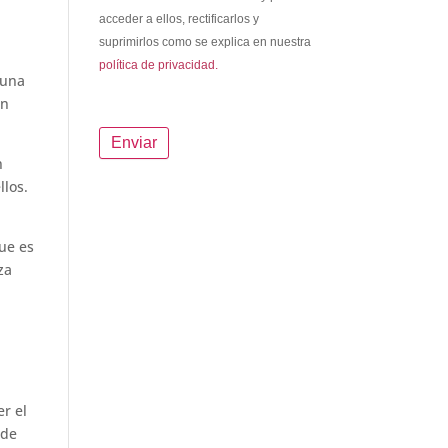
acceder a ellos, rectificarlos y
suprimirlos como se explica en nuestra
política de privacidad.
 una
on
n
llos.
ue es
za
r el
 de