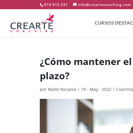
910 815 241
info@creartecoaching.com
CURSOS DESTA
¿Cómo mantener el f
plazo?
por
Maite Nicuesa
|
19 - May - 2022
|
Coachin