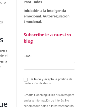
Para Todos
turo
Iniciación a la inteligencia
emocional. Autorregulación
Emocional.
os
Subscríbete a nuestro
as
blog
spera
de el
Email
cen a
e
He leído y acepto la
política de
protección de datos
Crearte Coaching utiliza tus datos para
que
enviarte información de interés. No
cedemos tus datos a terceros y podrás