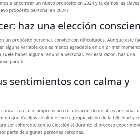
amos a encontrar un nuevo propósito en 2024 y te damos las claves
uevo propósito personal en 2024?
ecer: haz una elección conscie
 un propósito personal, convive con dificultades. Aunque este fa
ner alguna variable que es menos agradable en un primer momento
 suele haber alguna renuncia personal. Por esta razón, haz una
oso para ti.
tus sentimientos con calma y
 chocar con la incomprensión o el desacuerdo de otras personas d
no que tú elijas se alinee con tu propia visión de la felicidad y c
para ser coherente con tu elección si durante el proceso experimen
por parte de algunas personas cercanas.