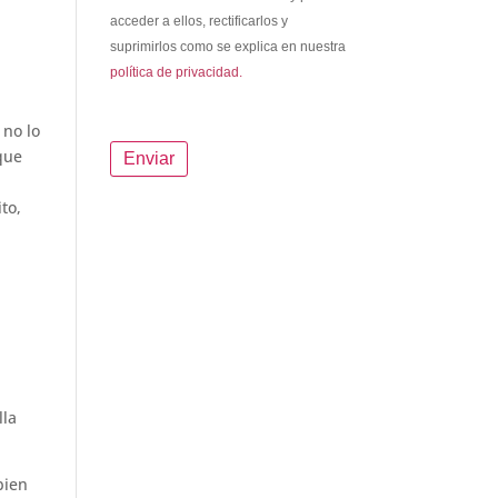
acceder a ellos, rectificarlos y
suprimirlos como se explica en nuestra
política de privacidad.
 no lo
 que
to,
lla
bien