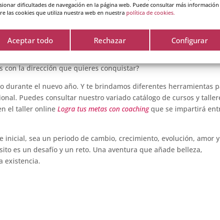
sionar dificultades de navegación en la página web. Puede consultar más información
iz a partir de ahora es un objetivo significativo que puedes lograr.
re las cookies que utiliza nuestra web en nuestra
política de cookies.
res llevar a cabo en 2024. Cuando visualices el camino a seguir du
 en todas las variables que ahora mismo se presentan como una
Aceptar todo
Rechazar
Configurar
lementos que puedes gestionar y atender. ¿Cómo te sientes cada d
ciones y emociones experimentas cuando visualizas ese instante en
 con la dirección que quieres conquistar?
 durante el nuevo año. Y te brindamos diferentes herramientas p
onal. Puedes consultar nuestro variado catálogo de cursos y taller
n el taller online
Logra tus metas con coaching
que se impartirá entr
 inicial, sea un periodo de cambio, crecimiento, evolución, amor y
sito es un desafío y un reto. Una aventura que añade belleza,
a existencia.