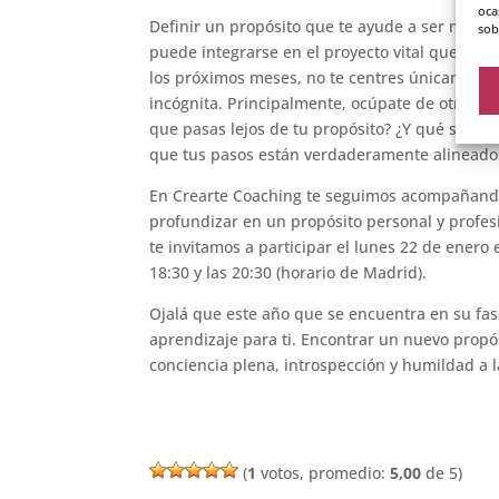
oca
Definir un propósito que te ayude a ser más fel
sob
puede integrarse en el proyecto vital que quie
los próximos meses, no te centres únicamente
incógnita. Principalmente, ocúpate de otros e
que pasas lejos de tu propósito? ¿Y qué sensa
que tus pasos están verdaderamente alineados
En Crearte Coaching te seguimos acompañando
profundizar en un propósito personal y profesi
te invitamos a participar el lunes 22 de enero e
18:30 y las 20:30 (horario de Madrid).
Ojalá que este año que se encuentra en su fase
aprendizaje para ti. Encontrar un nuevo propó
conciencia plena, introspección y humildad a l
(
1
votos, promedio:
5,00
de 5)