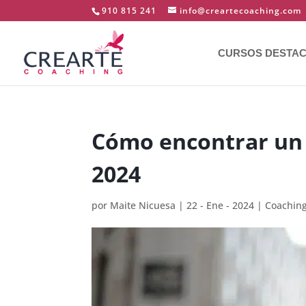
910 815 241
info@creartecoaching.com
CURSOS DESTA
Cómo encontrar un 
2024
por
Maite Nicuesa
|
22 - Ene - 2024
|
Coachin