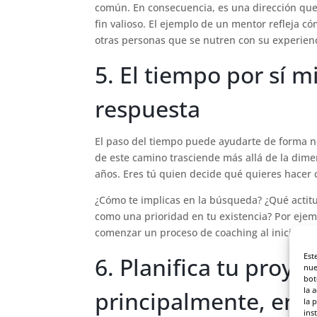
común. En consecuencia, es una dirección qu
fin valioso. El ejemplo de un mentor refleja có
otras personas que se nutren con su experienc
5. El tiempo por sí m
respuesta
El paso del tiempo puede ayudarte de forma 
de este camino trasciende más allá de la dim
años. Eres tú quien decide qué quieres hacer c
¿Cómo te implicas en la búsqueda? ¿Qué actit
como una prioridad en tu existencia? Por eje
comenzar un proceso de coaching al inicio de 
Est
6. Planifica tu proye
nue
bot
la 
principalmente, en l
la 
ins