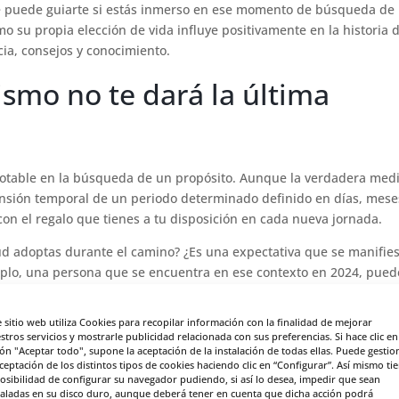
e puede guiarte si estás inmerso en ese momento de búsqueda de
mo su propia elección de vida influye positivamente en la historia 
ia, consejos y conocimiento.
ismo no te dará la última
notable en la búsqueda de un propósito. Aunque la verdadera med
ensión temporal de un periodo determinado definido en días, mese
on el regalo que tienes a tu disposición en cada nueva jornada.
ud adoptas durante el camino? ¿Es una expectativa que se manifie
mplo, una persona que se encuentra en ese contexto en 2024, pued
año.
e sitio web utiliza Cookies para recopilar información con la finalidad de mejorar
cto vital para 2024: céntrate,
stros servicios y mostrarle publicidad relacionada con sus preferencias. Si hace clic en
ón "Aceptar todo", supone la aceptación de la instalación de todas ellas. Puede gestio
aceptación de los distintos tipos de cookies haciendo clic en “Configurar”. Así mismo ti
o que puedes controlar
posibilidad de configurar su navegador pudiendo, si así lo desea, impedir que sean
taladas en su disco duro, aunque deberá tener en cuenta que dicha acción podrá