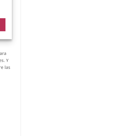
 Este
rante
ía
 el
ara
es. Y
e las