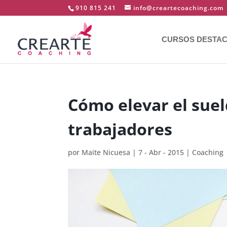
910 815 241
info@creartecoaching.com
CURSOS DESTA
Cómo elevar el suel
trabajadores
por
Maite Nicuesa
|
7 - Abr - 2015
|
Coaching