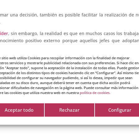
omar una decisión, también es posible facilitar la realización de 
.
íder
, sin embargo, la realidad es que en muchos casos los trabaj
onocimiento positivo externo porque aquellos jefes que adopta
empleado es hacer bien su trabajo (y actuar de este modo no ti
e sitio web utiliza Cookies para recopilar información con la finalidad de mejorar
stros servicios y mostrarle publicidad relacionada con sus preferencias. Si hace clic en
muy importante potenciar
la automotivación
en el trabajo para ele
ón "Aceptar todo", supone la aceptación de la instalación de todas ellas. Puede gestio
aceptación de los distintos tipos de cookies haciendo clic en “Configurar”. Así mismo ti
quedar a la espera del reconocimiento ajeno. Cuando ponemos n
posibilidad de configurar su navegador pudiendo, si así lo desea, impedir que sean
nos frustramos. Así ocurre con la búsqueda del elogio extern
taladas en su disco duro, aunque deberá tener en cuenta que dicha acción podrá
aprendizaje importante.
sionar dificultades de navegación en la página web. Puede consultar más información
re las cookies que utiliza nuestra web en nuestra
política de cookies.
l trabajo bien hecho. Y desde el rol que ocupes en tu empresa, i
rodean sea más agradable. Por ejemplo, puedes elogiar una cualid
Aceptar todo
Rechazar
Configurar
a en una tarea.