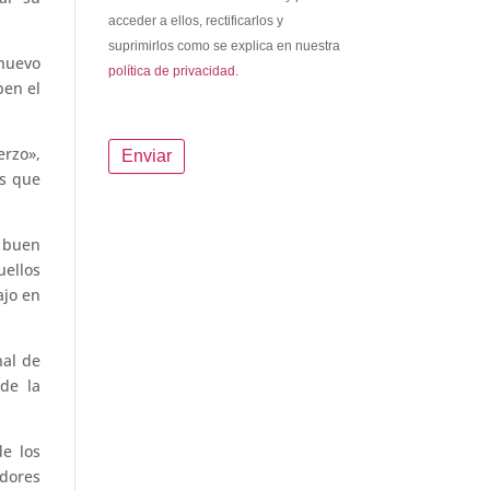
acceder a ellos, rectificarlos y
suprimirlos como se explica en nuestra
nuevo
política de privacidad.
ben el
erzo»,
es que
 buen
ellos
ajo en
nal de
de la
e los
adores