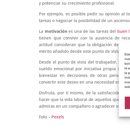
y potenciar su crecimiento profesional.
Por ejemplo, es posible pedir su opinión al t
tareas o negociar la posibilidad de un ascenso
La
motivación
es una de las tareas del
buen l
tienen que convivir con la ausencia de rec
actitud consideran que la obligación de un 
mérito añadido desde este punto de vista).
Est
nue
Desde el punto de vista del trabajador, es 
bot
la 
sueldo emocional por iniciativa propia sin 
la 
bienestar en decisiones de otras personas 
ins
convertir este deseo en una necesidad es un 
oca
sob
Disfruta, por ti mismo, de la satisfacción de
hacer que la vida laboral de aquellos que te 
admiras en un compañero o agradecer su ayud
Foto –
Pexels