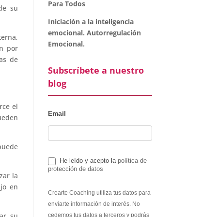
Para Todos
de su
Iniciación a la inteligencia
emocional. Autorregulación
terna,
Emocional.
an por
tas de
Subscríbete a nuestro
blog
rce el
Email
ueden
 puede
He leído y acepto la
política de
protección de datos
zar la
ajo en
Crearte Coaching utiliza tus datos para
enviarte información de interés. No
iar su
cedemos tus datos a terceros y podrás