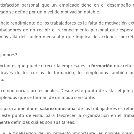
atisfacción personal que un empleado tiene en el desempeño 
vado se define por un nivel de motivación notable.
 bajo rendimiento de los trabajadores es la falta de motivación ex
rabajadores de no recibir el reconocimiento personal que esper
 más allá del sueldo mensual y que implica de acciones concre
ajadores?
ortantes que puede ofrecer la empresa es la
formación
que refue
 A través de los cursos de formación, los empleados también p
do.
competencias profesionales. Desde este punto de vista, el jefe
mpleados que se forman de un modo constante.
es para aumentar el
salario emocional
de los trabajadores es refor
este punto de vista, para favorecer la organización en el trab
ente definidas cuáles son sus tareas.
 a la finalización de un proyecto importante, es posible prem