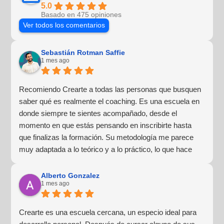
5.0
Basado en 475 opiniones
Ver todos los comentarios
Sebastián Rotman Saffie
1 mes ago
Recomiendo Crearte a todas las personas que busquen
saber qué es realmente el coaching. Es una escuela en
donde siempre te sientes acompañado, desde el
momento en que estás pensando en inscribirte hasta
que finalizas la formación. Su metodología me parece
muy adaptada a lo teórico y a lo práctico, lo que hace
que la experiencia de aprendizaje sea muy dinámica.
¡Para mí fue una excelente experiencia!
Alberto Gonzalez
1 mes ago
Crearte es una escuela cercana, un especio ideal para