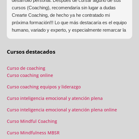
desarrollo personal. Después de cursar alguno de sus
cursos (Coaching), recomendaría sin lugar a dudas
Crearte Coaching, de hecho ya he contratado mi
próxima formación!!! Lo que más destacaría es el equipo
humano, variado y experto, y especialmente remarcar la
estructura (para mí fundamental) del material visual y
escrito como las clases presenciales. Por ultimo, el valor
Cursos destacados
añadido con multitud de formaciones, seminarios y
material extra totalmente gratuito para los alumnos y el
gran liderazgo de Beatriz Ricondo!!!
Curso de coaching
Curso coaching online
Curso coaching equipos y liderazgo
Curso inteligencia emocional y atención plena
Curso inteligencia emocional y atención plena online
Curso Mindful Coaching
Curso Mindfulness MBSR