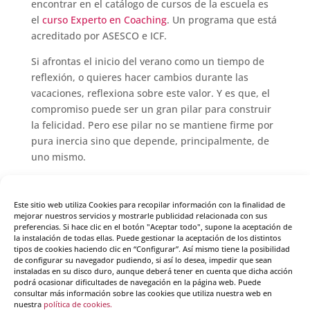
encontrar en el catálogo de cursos de la escuela es
el
curso Experto en Coaching
. Un programa que está
acreditado por ASESCO e ICF.
Si afrontas el inicio del verano como un tiempo de
reflexión, o quieres hacer cambios durante las
vacaciones, reflexiona sobre este valor. Y es que, el
compromiso puede ser un gran pilar para construir
la felicidad. Pero ese pilar no se mantiene firme por
pura inercia sino que depende, principalmente, de
uno mismo.
(
1
votos, promedio:
5,00
de 5)
Este sitio web utiliza Cookies para recopilar información con la finalidad de
mejorar nuestros servicios y mostrarle publicidad relacionada con sus
preferencias. Si hace clic en el botón "Aceptar todo", supone la aceptación de
la instalación de todas ellas. Puede gestionar la aceptación de los distintos
tipos de cookies haciendo clic en “Configurar”. Así mismo tiene la posibilidad
de configurar su navegador pudiendo, si así lo desea, impedir que sean
instaladas en su disco duro, aunque deberá tener en cuenta que dicha acción
Enviar comentario
podrá ocasionar dificultades de navegación en la página web. Puede
consultar más información sobre las cookies que utiliza nuestra web en
Tu dirección de correo electrónico no será publicada.
nuestra
política de cookies.