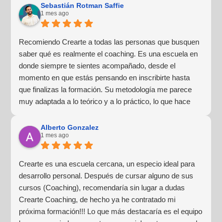
Sebastián Rotman Saffie
1 mes ago
Recomiendo Crearte a todas las personas que busquen
saber qué es realmente el coaching. Es una escuela en
donde siempre te sientes acompañado, desde el
momento en que estás pensando en inscribirte hasta
que finalizas la formación. Su metodología me parece
muy adaptada a lo teórico y a lo práctico, lo que hace
que la experiencia de aprendizaje sea muy dinámica.
¡Para mí fue una excelente experiencia!
Alberto Gonzalez
1 mes ago
Crearte es una escuela cercana, un especio ideal para
desarrollo personal. Después de cursar alguno de sus
cursos (Coaching), recomendaría sin lugar a dudas
Crearte Coaching, de hecho ya he contratado mi
próxima formación!!! Lo que más destacaría es el equipo