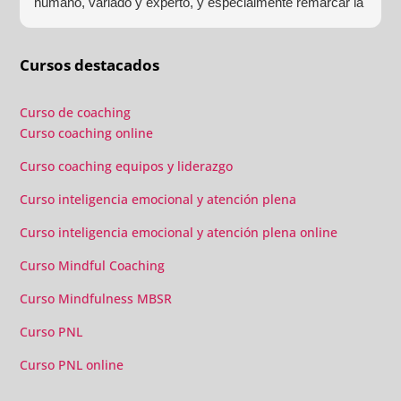
humano, variado y experto, y especialmente remarcar la
estructura (para mí fundamental) del material visual y
escrito como las clases presenciales. Por ultimo, el valor
Cursos destacados
añadido con multitud de formaciones, seminarios y
material extra totalmente gratuito para los alumnos y el
gran liderazgo de Beatriz Ricondo!!!
Curso de coaching
Curso coaching online
Curso coaching equipos y liderazgo
Curso inteligencia emocional y atención plena
Curso inteligencia emocional y atención plena online
Curso Mindful Coaching
Curso Mindfulness MBSR
Curso PNL
Curso PNL online