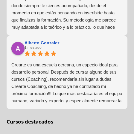
donde siempre te sientes acompañado, desde el
momento en que estás pensando en inscribirte hasta
que finalizas la formación. Su metodología me parece
muy adaptada a lo teórico y a lo práctico, lo que hace
que la experiencia de aprendizaje sea muy dinámica.
¡Para mí fue una excelente experiencia!
Alberto Gonzalez
1 mes ago
Crearte es una escuela cercana, un especio ideal para
desarrollo personal. Después de cursar alguno de sus
cursos (Coaching), recomendaría sin lugar a dudas
Crearte Coaching, de hecho ya he contratado mi
próxima formación!!! Lo que más destacaría es el equipo
humano, variado y experto, y especialmente remarcar la
estructura (para mí fundamental) del material visual y
escrito como las clases presenciales. Por ultimo, el valor
Cursos destacados
añadido con multitud de formaciones, seminarios y
material extra totalmente gratuito para los alumnos y el