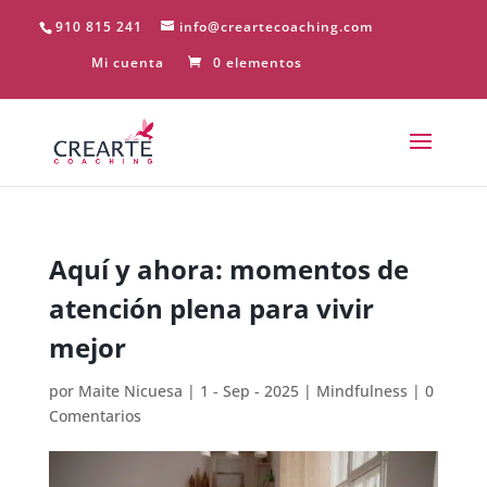
910 815 241
info@creartecoaching.com
Mi cuenta
0 elementos
Aquí y ahora: momentos de
atención plena para vivir
mejor
por
Maite Nicuesa
|
1 - Sep - 2025
|
Mindfulness
|
0
Comentarios