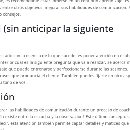
po, es recomendable estar inmerso en un continuo aprendizaje. Es
 entre otros objetivos, mejorar sus habilidades de comunicación.
o consejos.
(sin anticipar la siguiente
ectado con la esencia de lo que sucede, es poner atención en el ah
terior cuál es la siguiente pregunta que va a realizar, se acerca m
izaje que puede entrenarse y perfeccionarse durante las sesiones.
rases que pronuncia el cliente. También puedes fijarte en otro as
u tono de voz.
ción
ar las habilidades de comunicación durante un proceso de coach
ón existe entre la escucha y la observación? Este último concepto s
 decir, esta atención también permite captar detalles y matices que
al.