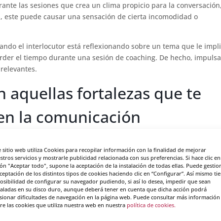
rante las sesiones que crea un clima propicio para la conversación,
eces, este puede causar una sensación de cierta incomodidad o
ndo el interlocutor está reflexionando sobre un tema que le impl
erder el tiempo durante una sesión de coaching. De hecho, impulsa
 relevantes.
n aquellas fortalezas que te
 en la comunicación
formando para desarrollar esta profesión en el futuro, es muy posi
e sitio web utiliza Cookies para recopilar información con la finalidad de mejorar
 que posees a nivel comunicativo. De hecho, esas fortalezas, al igu
stros servicios y mostrarle publicidad relacionada con sus preferencias. Si hace clic en
to de apoyo para quien afronta sus primeras sesiones con cierta
ón "Aceptar todo", supone la aceptación de la instalación de todas ellas. Puede gestio
a con tu potencial, con tus capacidades y con tu talento. Pero no 
aceptación de los distintos tipos de cookies haciendo clic en “Configurar”. Así mismo ti
posibilidad de configurar su navegador pudiendo, si así lo desea, impedir que sean
entir más seguro cuando sales de tu zona de confort.
taladas en su disco duro, aunque deberá tener en cuenta que dicha acción podrá
sionar dificultades de navegación en la página web. Puede consultar más información
 que muestras en la comunicación durante un proceso de coaching,
re las cookies que utiliza nuestra web en nuestra
política de cookies.
 la humildad. Una humildad que facilita el camino de la introspe