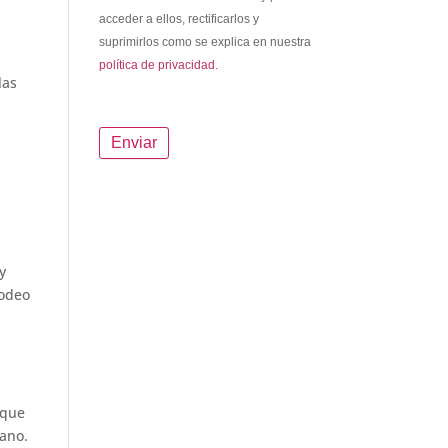
acceder a ellos, rectificarlos y
suprimirlos como se explica en nuestra
política de privacidad.
las
y
rodeo
 que
mano.