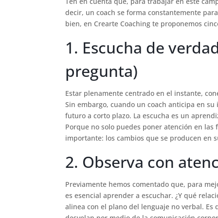
Ten en cuenta que, para trabajar en este cam
decir, un coach se forma constantemente para,
bien, en Crearte Coaching te proponemos cinc
1. Escucha de verdad 
pregunta)
Estar plenamente centrado en el instante, con
Sin embargo, cuando un coach anticipa en su in
futuro a corto plazo. La escucha es un aprend
Porque no solo puedes poner atención en las f
importante: los cambios que se producen en s
2. Observa con aten
Previamente hemos comentado que, para mejor
es esencial aprender a escuchar. ¿Y qué relaci
alinea con el plano del lenguaje no verbal. Es
desvelan por medio de la comunicación corpor