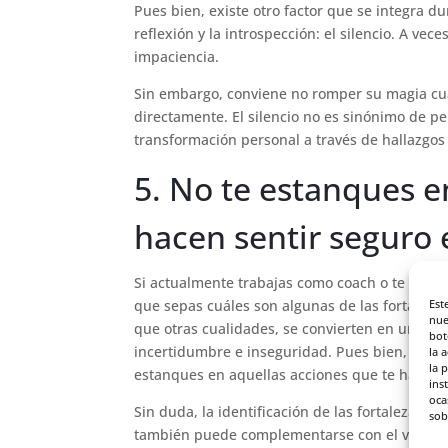
Pues bien, existe otro factor que se integra du
reflexión y la introspección: el silencio. A v
impaciencia.
Sin embargo, conviene no romper su magia cua
directamente. El silencio no es sinónimo de p
transformación personal a través de hallazgos
5. No te estanques e
hacen sentir seguro
Si actualmente trabajas como coach o te estás 
Est
que sepas cuáles son algunas de las fortalezas
nue
que otras cualidades, se convierten en un pun
bot
incertidumbre e inseguridad. Pues bien, conect
la 
la 
estanques en aquellas acciones que te hacen s
ins
oca
Sin duda, la identificación de las fortalezas
sob
también puede complementarse con el valor de