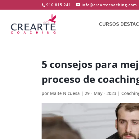
910 815 241
info@creartecoaching.com
CURSOS DESTA
5 consejos para me
proceso de coachin
por
Maite Nicuesa
|
29 - May - 2023
|
Coachin