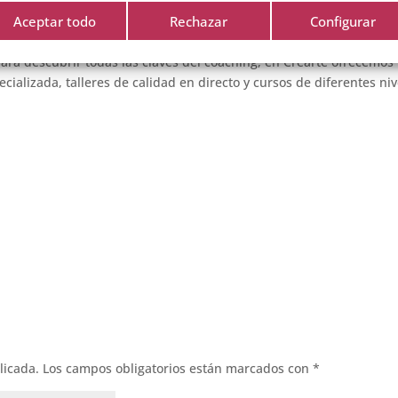
 relación con el diálogo, la escucha, la observación, el lenguaje
Aceptar todo
Rechazar
Configurar
para descubrir todas las claves del coaching, en Crearte ofrecemos
ializada, talleres de calidad en directo y cursos de diferentes niv
licada.
Los campos obligatorios están marcados con
*