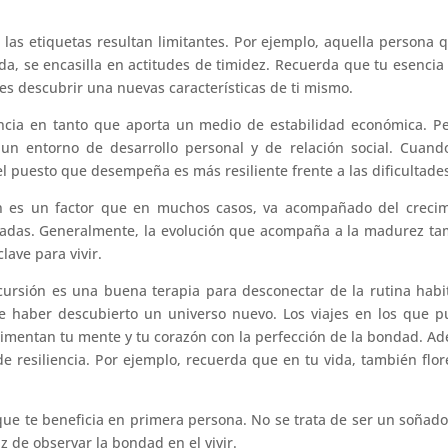
, las etiquetas resultan limitantes. Por ejemplo, aquella persona 
a, se encasilla en actitudes de timidez. Recuerda que tu esencia
es descubrir una nuevas características de ti mismo.
cia en tanto que aporta un medio de estabilidad económica. P
n entorno de desarrollo personal y de relación social. Cuand
 el puesto que desempeña es más resiliente frente a las dificultade
 es un factor que en muchos casos, va acompañado del crecim
peradas. Generalmente, la evolución que acompaña a la madurez t
lave para vivir.
ursión es una buena terapia para desconectar de la rutina habi
e haber descubierto un universo nuevo. Los viajes en los que 
, alimentan tu mente y tu corazón con la perfección de la bondad. A
e resiliencia. Por ejemplo, recuerda que en tu vida, también flor
ue te beneficia en primera persona. No se trata de ser un soñad
z de observar la bondad en el vivir.