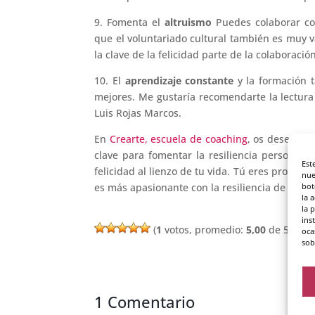
9. Fomenta el
altruismo
Puedes colaborar co
que el voluntariado cultural también es muy val
la clave de la felicidad parte de la colaboració
10. El
aprendizaje constante
y la formación t
mejores. Me gustaría recomendarte la lectura d
Luis Rojas Marcos.
En
Crearte, escuela de coaching
, os deseamos
clave para fomentar la resiliencia personal 
Est
felicidad al lienzo de tu vida. Tú eres protagon
nue
bot
es más apasionante con la resiliencia de saber
la 
la 
ins
(
1
votos, promedio:
5,00
de 5)
oca
sob
1 Comentario