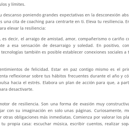
os y límites.
su descanso poniendo grandes expectativas en la desconexión abs
una cita de coaching para centrarte en ti. Eleva tu resiliencia. E
ra elevar la resiliencia:
, es decir, el arraigo de amistad, amor, compañerismo o cariño c
te a esa sensación de desarraigo y soledad. En positivo, con
 tecnologías también es posible establecer conexiones sociales a 
ntimientos de felicidad. Estar en paz contigo mismo es el pri
tenta reflexionar sobre tus hábitos frecuentes durante el año y c
ulsa hacia el estrés. Elabora un plan de acción para que, a part
ara desactivarte.
tor de resiliencia. Son una forma de evasión muy constructiva
jar con su imaginación en solo unas páginas. Curiosamente, m
r otras obligaciones más inmediatas. Comienza por valorar los pl
 tu propia casa: escuchar música, escribir cuentos, realizar so