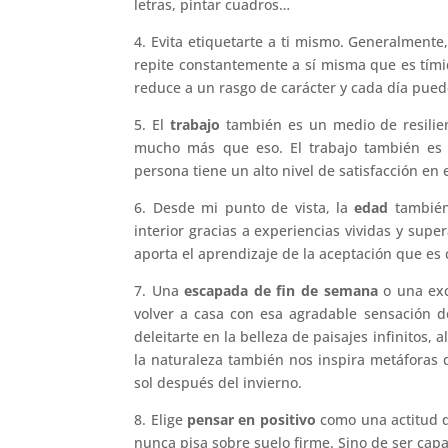
letras, pintar cuadros…
4. Evita etiquetarte a ti mismo. Generalmente
repite constantemente a sí misma que es tímid
reduce a un rasgo de carácter y cada día pued
5. El
trabajo
también es un medio de resilien
mucho más que eso. El trabajo también es u
persona tiene un alto nivel de satisfacción en
6. Desde mi punto de vista, la
edad
también
interior gracias a experiencias vividas y su
aporta el aprendizaje de la aceptación que es c
7. Una
escapada de fin de semana
o una exc
volver a casa con esa agradable sensación d
deleitarte en la belleza de paisajes infinitos
la naturaleza también nos inspira metáforas d
sol después del invierno.
8. Elige
pensar en positivo
como una actitud q
nunca pisa sobre suelo firme. Sino de ser capa