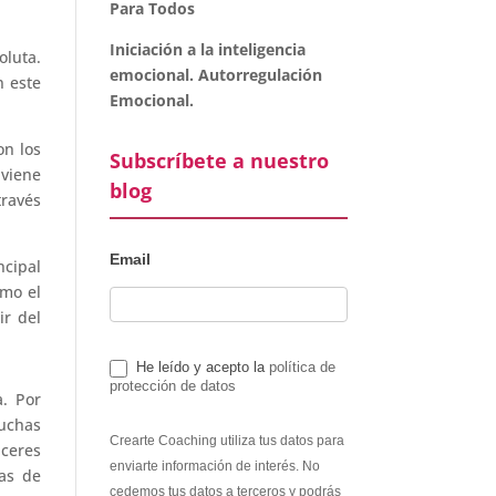
Para Todos
Iniciación a la inteligencia
oluta.
emocional. Autorregulación
n este
Emocional.
on los
Subscríbete a nuestro
viene
blog
través
Email
ncipal
ómo el
ir del
He leído y acepto la
política de
protección de datos
. Por
uchas
Crearte Coaching utiliza tus datos para
aceres
enviarte información de interés. No
pas de
cedemos tus datos a terceros y podrás