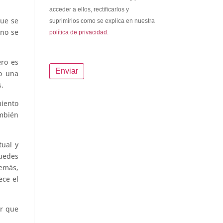
acceder a ellos, rectificarlos y
que se
suprimirlos como se explica en nuestra
 no se
política de privacidad.
ero es
o una
s.
iento
ambién
tual y
puedes
demás,
ece el
or que