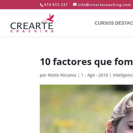
910 815 241
info@creartecoaching.com
CURSOS DESTA
10 factores que fom
por
Maite Nicuesa
|
1 - Ago - 2016
|
Inteligen