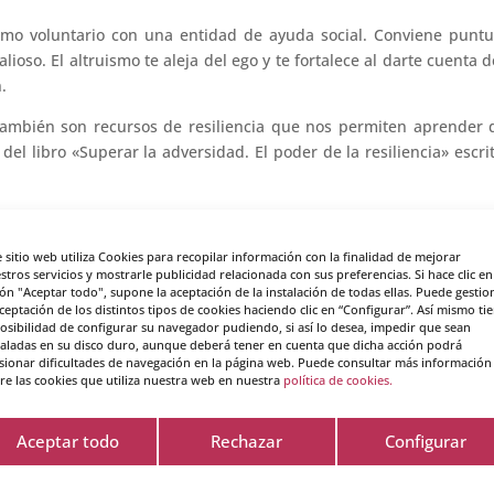
mo voluntario con una entidad de ayuda social. Conviene puntu
ioso. El altruismo te aleja del ego y te fortalece al darte cuenta 
n.
ambién son recursos de resiliencia que nos permiten aprender 
el libro «Superar la adversidad. El poder de la resiliencia» escri
 un feliz verano. Y recuerda que el descanso físico y mental tamb
y cuidar tu salud. Imagina que eres un pintor y quieres dar colo
e sitio web utiliza Cookies para recopilar información con la finalidad de mejorar
ista de la historia más importante: tu existencia. Y la aventura de l
stros servicios y mostrarle publicidad relacionada con sus preferencias. Si hace clic en
ón "Aceptar todo", supone la aceptación de la instalación de todas ellas. Puede gestio
 que te tienes a ti mismo.
aceptación de los distintos tipos de cookies haciendo clic en “Configurar”. Así mismo ti
posibilidad de configurar su navegador pudiendo, si así lo desea, impedir que sean
taladas en su disco duro, aunque deberá tener en cuenta que dicha acción podrá
sionar dificultades de navegación en la página web. Puede consultar más información
re las cookies que utiliza nuestra web en nuestra
política de cookies.
Aceptar todo
Rechazar
Configurar