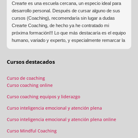
Crearte es una escuela cercana, un especio ideal para
desarrollo personal. Después de cursar alguno de sus
cursos (Coaching), recomendaría sin lugar a dudas
Crearte Coaching, de hecho ya he contratado mi
próxima formación!!! Lo que más destacaría es el equipo
humano, variado y experto, y especialmente remarcar la
estructura (para mí fundamental) del material visual y
escrito como las clases presenciales. Por ultimo, el valor
Cursos destacados
añadido con multitud de formaciones, seminarios y
material extra totalmente gratuito para los alumnos y el
gran liderazgo de Beatriz Ricondo!!!
Curso de coaching
Curso coaching online
Curso coaching equipos y liderazgo
Curso inteligencia emocional y atención plena
Curso inteligencia emocional y atención plena online
Curso Mindful Coaching