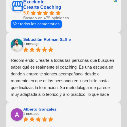
Excelente
Crearte Coaching
5.0
Basado en 475 opiniones
Ver todos los comentarios
Sebastián Rotman Saffie
1 mes ago
Recomiendo Crearte a todas las personas que busquen
saber qué es realmente el coaching. Es una escuela en
donde siempre te sientes acompañado, desde el
momento en que estás pensando en inscribirte hasta
que finalizas la formación. Su metodología me parece
muy adaptada a lo teórico y a lo práctico, lo que hace
que la experiencia de aprendizaje sea muy dinámica.
¡Para mí fue una excelente experiencia!
Alberto Gonzalez
1 mes ago