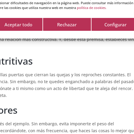
sionar dificultades de navegación en la página web. Puede consultar más información
re las cookies que utiliza nuestra web en nuestra
política de cookies.
iones
Aceptar todo
Rechazar
Configurar
cubriendo el potencial de herramientas que te permiten alcanzar 
iempo para la formación emocional puesto que, en la medida en la 
a relación más constructiva. Y, desde esta premisa, estableces ví
tritivas
llas puertas que cierran las quejas y los reproches constantes. El
ancia. Sin embargo, no te quedes enganchado a palabras del pasa
dónate a ti mismo como un acto de libertad que te aleja del rencor.
eta.
ores
és del ejemplo. Sin embargo, evita imponerte el peso del
 recordándote, con más frecuencia, que haces las cosas lo mejor q