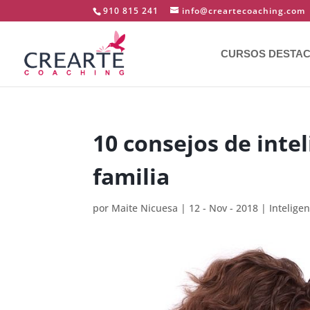
910 815 241
info@creartecoaching.com
CURSOS DESTA
10 consejos de inte
familia
por
Maite Nicuesa
|
12 - Nov - 2018
|
Intelige