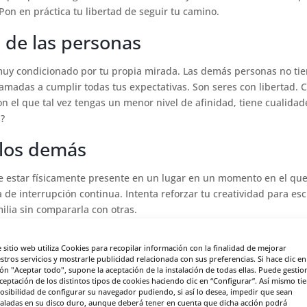
 Pon en práctica tu libertad de seguir tu camino.
 de las personas
muy condicionado por tu propia mirada. Las demás personas no ti
amadas a cumplir todas tus expectativas. Son seres con libertad. 
con el que tal vez tengas un menor nivel de afinidad, tiene cualidad
s?
 los demás
e estar físicamente presente en un lugar en un momento en el que
de interrupción continua. Intenta reforzar tu creatividad para esc
milia sin compararla con otras.
n tus amigos
e sitio web utiliza Cookies para recopilar información con la finalidad de mejorar
stros servicios y mostrarle publicidad relacionada con sus preferencias. Si hace clic en
importante pero no es el único. Los amigos también son compañer
ón "Aceptar todo", supone la aceptación de la instalación de todas ellas. Puede gestio
aceptación de los distintos tipos de cookies haciendo clic en “Configurar”. Así mismo ti
ca como hoy en día hemos tenido tantos medios tecnológicos para
posibilidad de configurar su navegador pudiendo, si así lo desea, impedir que sean
taladas en su disco duro, aunque deberá tener en cuenta que dicha acción podrá