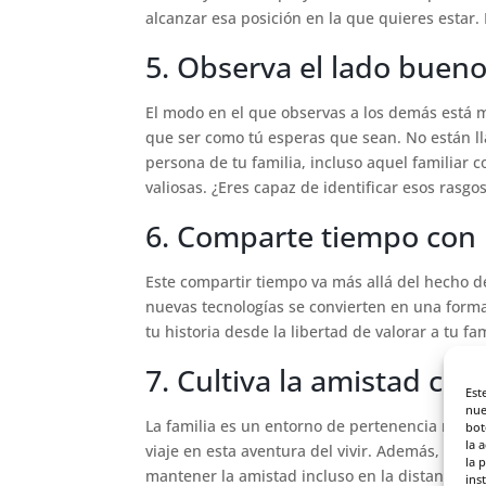
alcanzar esa posición en la que quieres estar.
5. Observa el lado bueno
El modo en el que observas a los demás está 
que ser como tú esperas que sean. No están ll
persona de tu familia, incluso aquel familiar 
valiosas. ¿Eres capaz de identificar esos rasgo
6. Comparte tiempo con
Este compartir tiempo va más allá del hecho d
nuevas tecnologías se convierten en una forma 
tu historia desde la libertad de valorar a tu fa
7. Cultiva la amistad co
Est
nue
La familia es un entorno de pertenencia muy 
bot
la 
viaje en esta aventura del vivir. Además, nun
la 
mantener la amistad incluso en la distancia.
ins