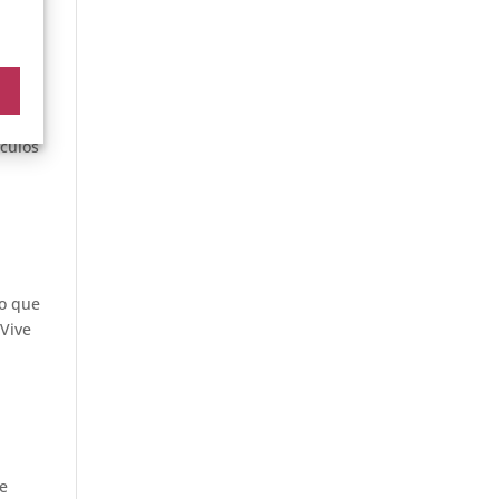
este
que
nculos
do que
 Vive
ue