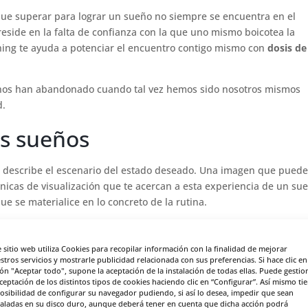
que superar para lograr un sueño no siempre se encuentra en el
e reside en la falta de confianza con la que uno mismo boicotea la
hing te ayuda a potenciar el encuentro contigo mismo con
dosis de
nos han abandonado cuando tal vez hemos sido nosotros mismos
d.
os sueños
 describe el escenario del estado deseado. Una imagen que pued
cnicas de visualización que te acercan a esta experiencia de un su
e se materialice en lo concreto de la rutina.
a
e sitio web utiliza Cookies para recopilar información con la finalidad de mejorar
stros servicios y mostrarle publicidad relacionada con sus preferencias. Si hace clic en
ón de que se ha distanciado de sueños importantes que ha dejado
ón "Aceptar todo", supone la aceptación de la instalación de todas ellas. Puede gestio
r que el protagonista aplace constantemente un posible deseo pa
aceptación de los distintos tipos de cookies haciendo clic en “Configurar”. Así mismo ti
posibilidad de configurar su navegador pudiendo, si así lo desea, impedir que sean
motivación en presente
, ese tiempo en el que puedes crear nueva
taladas en su disco duro, aunque deberá tener en cuenta que dicha acción podrá