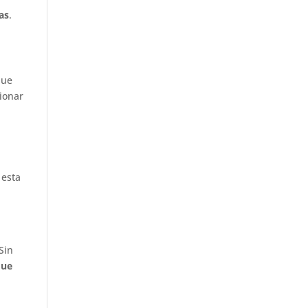
as
.
que
ionar
 esta
Sin
que