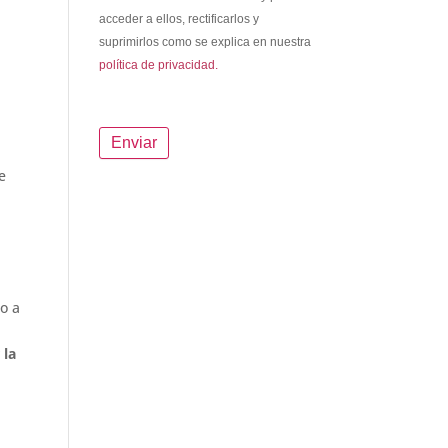
acceder a ellos, rectificarlos y
suprimirlos como se explica en nuestra
política de privacidad.
e
no a
 la