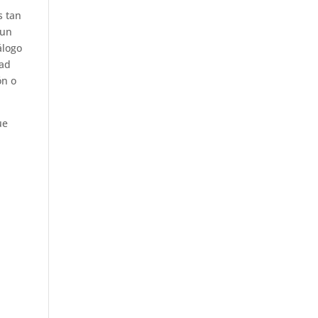
s tan
 un
álogo
dad
ón o
ue