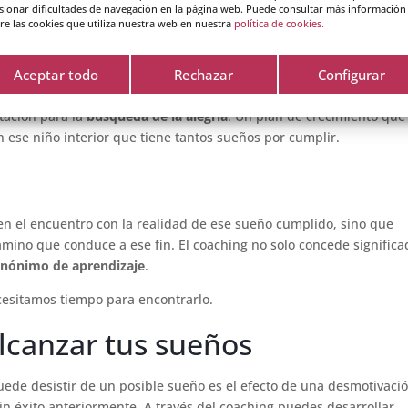
sionar dificultades de navegación en la página web. Puede consultar más información
re las cookies que utiliza nuestra web en nuestra
política de cookies.
ño interior
Aceptar todo
Rechazar
Configurar
rtante para ti, sino que también puedes reflexionar sobre qué d
itación para la
búsqueda de la alegría
. Un plan de crecimiento que
 ese niño interior que tiene tantos sueños por cumplir.
 en el encuentro con la realidad de ese sueño cumplido, sino que
mino que conduce a ese fin. El coaching no solo concede significa
inónimo de aprendizaje
.
cesitamos tiempo para encontrarlo.
alcanzar tus sueños
ede desistir de un posible sueño es el efecto de una desmotivaci
in éxito anteriormente. A través del coaching puedes desarrollar