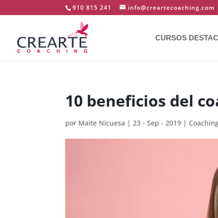
910 815 241
info@creartecoaching.com
CURSOS DESTA
10 beneficios del c
por
Maite Nicuesa
|
23 - Sep - 2019
|
Coachin