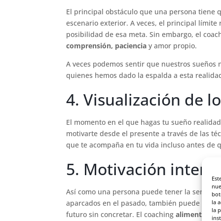
El principal obstáculo que una persona tiene 
escenario exterior. A veces, el principal límit
posibilidad de esa meta. Sin embargo, el coac
comprensión, paciencia
y amor propio.
A veces podemos sentir que nuestros sueños 
quienes hemos dado la espalda a esta realida
4. Visualización de l
El momento en el que hagas tu sueño realidad
motivarte desde el presente a través de las té
que te acompaña en tu vida incluso antes de qu
5. Motivación intern
Est
nue
Así como una persona puede tener la sensaci
bot
aparcados en el pasado, también puede ocurri
la 
la 
futuro sin concretar. El coaching
alimenta tu 
ins