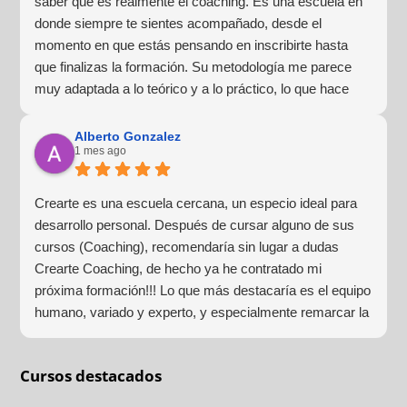
saber qué es realmente el coaching. Es una escuela en
donde siempre te sientes acompañado, desde el
momento en que estás pensando en inscribirte hasta
que finalizas la formación. Su metodología me parece
muy adaptada a lo teórico y a lo práctico, lo que hace
que la experiencia de aprendizaje sea muy dinámica.
¡Para mí fue una excelente experiencia!
Alberto Gonzalez
1 mes ago
Crearte es una escuela cercana, un especio ideal para
desarrollo personal. Después de cursar alguno de sus
cursos (Coaching), recomendaría sin lugar a dudas
Crearte Coaching, de hecho ya he contratado mi
próxima formación!!! Lo que más destacaría es el equipo
humano, variado y experto, y especialmente remarcar la
estructura (para mí fundamental) del material visual y
escrito como las clases presenciales. Por ultimo, el valor
Cursos destacados
añadido con multitud de formaciones, seminarios y
material extra totalmente gratuito para los alumnos y el