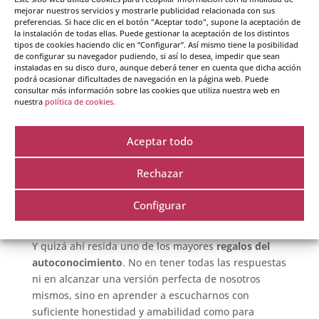
mejorar nuestros servicios y mostrarle publicidad relacionada con sus
Así, poco a poco, la atención se transforma en
preferencias. Si hace clic en el botón "Aceptar todo", supone la aceptación de
escucha, la escucha en conciencia y la conciencia en
la instalación de todas ellas. Puede gestionar la aceptación de los distintos
tipos de cookies haciendo clic en “Configurar”. Así mismo tiene la posibilidad
decisiones más coherentes. Y quizá, sin apenas
de configurar su navegador pudiendo, si así lo desea, impedir que sean
darnos cuenta, comenzamos a confiar más en
instaladas en su disco duro, aunque deberá tener en cuenta que dicha acción
nuestra propia experiencia y a construir una vida
podrá ocasionar dificultades de navegación en la página web. Puede
consultar más información sobre las cookies que utiliza nuestra web en
más alineada con aquello que verdaderamente
nuestra
política de cookies.
consideramos importante.
Porque, en definitiva,
los valores no son un destino
Aceptar todo
al que llegar, sino una manera de caminar
. Son ese
punto de referencia interno al que podemos volver
Rechazar
cuando sentimos que nos hemos alejado de nosotros
mismos entre las expectativas, las exigencias o el
Configurar
ruido exterior.
Y quizá ahí resida uno de los mayores
regalos del
autoconocimiento
. No en tener todas las respuestas
ni en alcanzar una versión perfecta de nosotros
mismos, sino en aprender a escucharnos con
suficiente honestidad y amabilidad como para