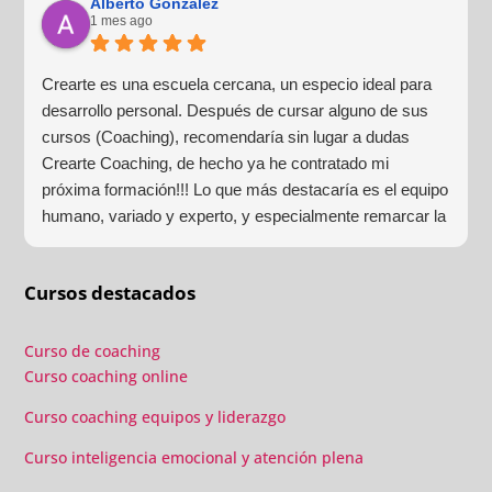
Alberto Gonzalez
1 mes ago
Crearte es una escuela cercana, un especio ideal para
desarrollo personal. Después de cursar alguno de sus
cursos (Coaching), recomendaría sin lugar a dudas
Crearte Coaching, de hecho ya he contratado mi
próxima formación!!! Lo que más destacaría es el equipo
humano, variado y experto, y especialmente remarcar la
estructura (para mí fundamental) del material visual y
escrito como las clases presenciales. Por ultimo, el valor
Cursos destacados
añadido con multitud de formaciones, seminarios y
material extra totalmente gratuito para los alumnos y el
gran liderazgo de Beatriz Ricondo!!!
Curso de coaching
Curso coaching online
Curso coaching equipos y liderazgo
Curso inteligencia emocional y atención plena