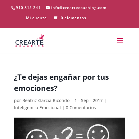
910 815 241
info@creartecoaching.com
Mi cuenta
0 elementos
¿Te dejas engañar por tus
emociones?
por
Beatriz García Ricondo
|
1 - Sep - 2017
|
Inteligencia Emocional
|
0 Comentarios