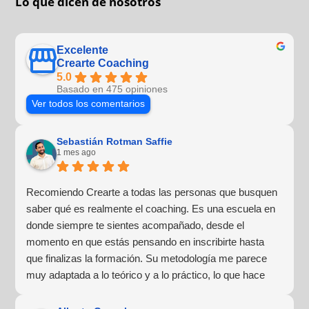
Lo que dicen de nosotros
Excelente
Crearte Coaching
5.0
Basado en 475 opiniones
Ver todos los comentarios
Sebastián Rotman Saffie
1 mes ago
Recomiendo Crearte a todas las personas que busquen
saber qué es realmente el coaching. Es una escuela en
donde siempre te sientes acompañado, desde el
momento en que estás pensando en inscribirte hasta
que finalizas la formación. Su metodología me parece
muy adaptada a lo teórico y a lo práctico, lo que hace
que la experiencia de aprendizaje sea muy dinámica.
¡Para mí fue una excelente experiencia!