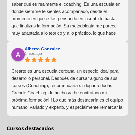
saber qué es realmente el coaching. Es una escuela en
donde siempre te sientes acompañado, desde el
momento en que estás pensando en inscribirte hasta
que finalizas la formación. Su metodología me parece
muy adaptada a lo teórico y a lo práctico, lo que hace
que la experiencia de aprendizaje sea muy dinámica.
¡Para mí fue una excelente experiencia!
Alberto Gonzalez
1 mes ago
Crearte es una escuela cercana, un especio ideal para
desarrollo personal. Después de cursar alguno de sus
cursos (Coaching), recomendaría sin lugar a dudas
Crearte Coaching, de hecho ya he contratado mi
próxima formación!!! Lo que más destacaría es el equipo
humano, variado y experto, y especialmente remarcar la
estructura (para mí fundamental) del material visual y
escrito como las clases presenciales. Por ultimo, el valor
Cursos destacados
añadido con multitud de formaciones, seminarios y