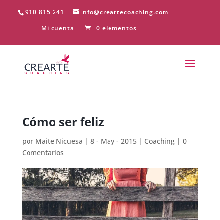
910 815 241
info@creartecoaching.com
Mi cuenta
0 elementos
Cómo ser feliz
por
Maite Nicuesa
|
8 - May - 2015
|
Coaching
|
0
Comentarios