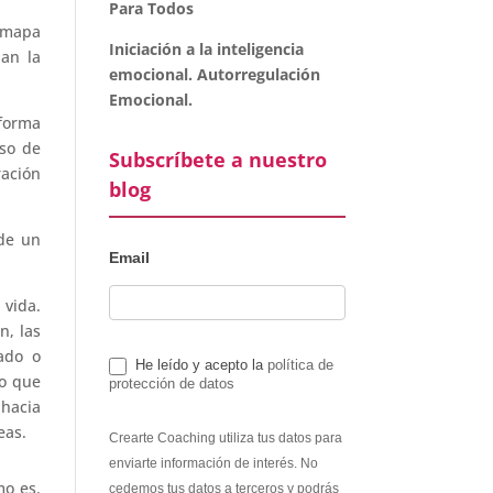
Para Todos
 mapa
Iniciación a la inteligencia
an la
emocional. Autorregulación
Emocional.
forma
eso de
Subscríbete a nuestro
ración
blog
 de un
Email
 vida.
n, las
rado o
He leído y acepto la
política de
lo que
protección de datos
hacia
eas.
Crearte Coaching utiliza tus datos para
enviarte información de interés. No
mo es.
cedemos tus datos a terceros y podrás