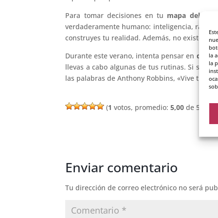
Para tomar decisiones en tu
mapa del mu
verdaderamente humano: inteligencia, razón, v
Est
construyes tu realidad. Además, no existen der
nue
bot
Durante este verano, intenta pensar en
qué co
la 
la 
llevas a cabo algunas de tus rutinas. Si sie
ins
las palabras de Anthony Robbins, «Vive tu vid
oca
sob
(
1
votos, promedio:
5,00
de 5)
Enviar comentario
Tu dirección de correo electrónico no será pub