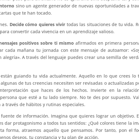
entorno
sino un agente generador de nuevas oportunidades a tra
cartas que te han tocado.
ones.
Decide cómo quieres vivir
todas las situaciones de tu vida. R
para convertir cada vivencia en un aprendizaje valioso.
ensajes positivos sobre ti mismo
afirmados en primera persona
ciar cada mañana tu jornada con este mensaje de autoamor: «So
on alegría». A través del lenguaje puedes crear una semilla de ver
están guiando tu vida actualmente. Aquello en lo que crees lo
algunas de tus creencias necesiten ser revisadas o actualizadas 
nterpretación que haces de los hechos. Invierte en la relació
persona que esté a tu lado siempre. No te des por supuesto. Va
a través de hábitos y rutinas especiales.
a fuente de información. Imagina que quieres lograr un objetivo. 
es dar protagonismo a todos tus sentidos: ¿Qué colores tiene la i
ta forma, atraemos aquello que pensamos. Por tanto, pon el fo
uenos deseos, tu constancia y tu plan de acción.