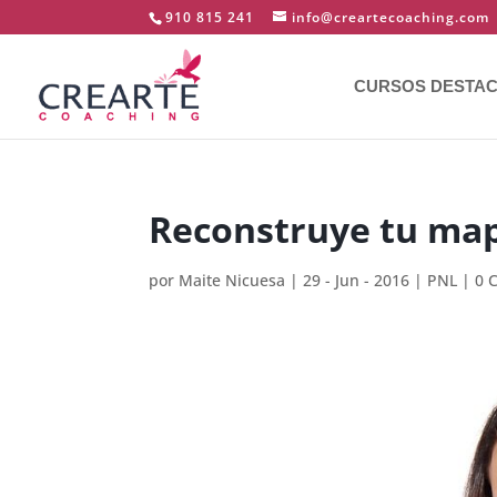
910 815 241
info@creartecoaching.com
CURSOS DESTA
Reconstruye tu ma
por
Maite Nicuesa
|
29 - Jun - 2016
|
PNL
|
0 