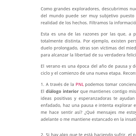
Como grandes exploradores, descubrimos nue
del mundo puede ser muy subjetivo puesto 
realidad de los hechos. Filtramos la informac
Esta es una de las razones por las que, a 
totalmente distinta. Por ejemplo, existen p
duelo prolongado, otras son víctimas del mied
para alcanzar la libertad de su verdadera felic
El verano es una época del año de pausa y de
ciclo y el comienzo de una nueva etapa. Recon
1. A través de la
PNL
podemos tomar concienci
El
diálogo interior
que mantienes contigo mism
ideas positivas y esperanzadoras te ayudan 
enfadado, haz una pausa e intenta explorar e
me hace sentir así? ¿Qué mensajes me estoy
adelante o me mantiene estancado en la insati
2. Si hay algo que te está haciendo sufrir, el 