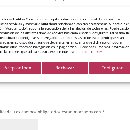
ndo
valora las distintas fuentes de información que te hacen s
oluntad, afectividad e intuición. De la mano de la PNL, recuerda 
e sitio web utiliza Cookies para recopilar información con la finalidad de mejorar
rotas sino resultados.
stros servicios y mostrarle publicidad relacionada con sus preferencias. Si hace clic en
ón "Aceptar todo", supone la aceptación de la instalación de todas ellas. Puede gestio
sas pueden ser distintas en tu vida
con solo cambiar el modo en 
aceptación de los distintos tipos de cookies haciendo clic en “Configurar”. Así mismo ti
posibilidad de configurar su navegador pudiendo, si así lo desea, impedir que sean
mpre actúas del mismo modo, no esperes resultados novedosos. Sig
taladas en su disco duro, aunque deberá tener en cuenta que dicha acción podrá
a como si fuera una obra maestra».
sionar dificultades de navegación en la página web. Puede consultar más información
re las cookies que utiliza nuestra web en nuestra
política de cookies.
Aceptar todo
Rechazar
Configurar
licada.
Los campos obligatorios están marcados con
*