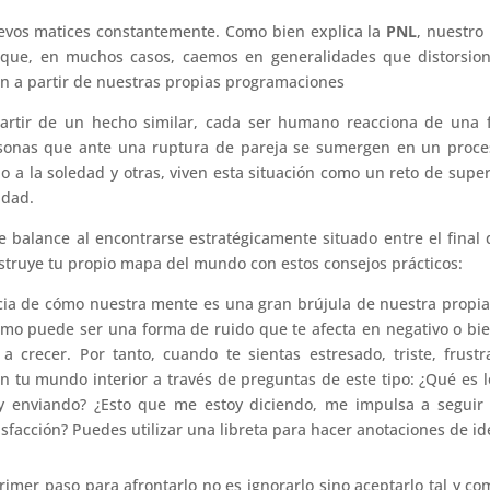
vos matices constantemente. Como bien explica la
PNL
, nuestro
que, en muchos casos, caemos en generalidades que distorsion
ión a partir de nuestras propias programaciones
partir de un hecho similar, cada ser humano reacciona de una 
ersonas que ante una ruptura de pareja se sumergen en un proc
o a la soledad y otras, viven esta situación como un reto de supe
idad.
 balance al encontrarse estratégicamente situado entre el final
struye tu propio mapa del mundo con estos consejos prácticos:
a de cómo nuestra mente es una gran brújula de nuestra propia
o puede ser una forma de ruido que te afecta en negativo o bie
a crecer. Por tanto, cuando te sientas estresado, triste, frust
n tu mundo interior a través de preguntas de este tipo: ¿Qué es 
 enviando? ¿Esto que me estoy diciendo, me impulsa a seguir 
sfacción? Puedes utilizar una libreta para hacer anotaciones de id
primer paso para afrontarlo no es ignorarlo sino aceptarlo tal y co