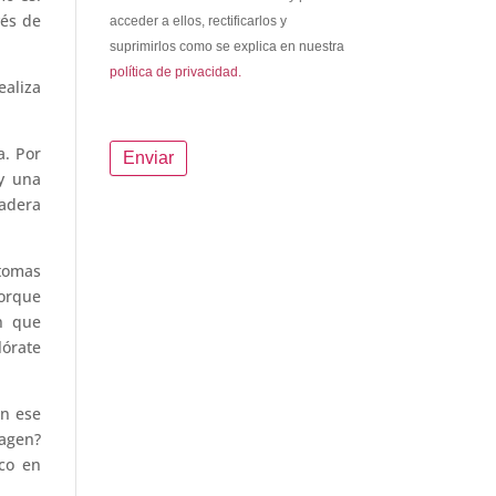
vés de
acceder a ellos, rectificarlos y
suprimirlos como se explica en nuestra
política de privacidad.
ealiza
. Por
y una
dadera
 tomas
porque
n que
lórate
En ese
magen?
co en