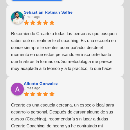
Sebastián Rotman Saffie
1 mes ago
Recomiendo Crearte a todas las personas que busquen
saber qué es realmente el coaching. Es una escuela en
donde siempre te sientes acompañado, desde el
momento en que estás pensando en inscribirte hasta
que finalizas la formación. Su metodología me parece
muy adaptada a lo teórico y a lo práctico, lo que hace
que la experiencia de aprendizaje sea muy dinámica.
¡Para mí fue una excelente experiencia!
Alberto Gonzalez
1 mes ago
Crearte es una escuela cercana, un especio ideal para
desarrollo personal. Después de cursar alguno de sus
cursos (Coaching), recomendaría sin lugar a dudas
Crearte Coaching, de hecho ya he contratado mi