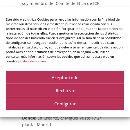
soy miembro del Comité de Ética de ICF
España y socia fundadora y coach
certificadora en OCC-Internacional, además
Este sitio web utiliza Cookies para recopilar información con la finalidad de
de escritora.
mejorar nuestros servicios y mostrarle publicidad relacionada con sus
preferencias. Si hace clic en el botón "Aceptar todo", supone la aceptación de
la instalación de todas ellas. Puede gestionar la aceptación de los distintos
Experta en coaching sistémico individual y
tipos de cookies haciendo clic en “Configurar”. Así mismo tiene la posibilidad
de equipos, en PNL, inteligencia emocional,
de configurar su navegador pudiendo, si así lo desea, impedir que sean
EFT, mindfulness para el estrés y para la
instaladas en su disco duro, aunque deberá tener en cuenta que dicha acción
podrá ocasionar dificultades de navegación en la página web. Puede
compasión, eneagrama, constelaciones
consultar más información sobre las cookies que utiliza nuestra web en
familiares y organizacionales, técnicas de
nuestra
política de cookies.
alto impacto y aprendizaje acelerado, entre
otras disciplinas de desarrollo.
Aceptar todo
Rechazar
Ya solo necesitas saber dónde y cuándo
Configurar
Cuándo
: 21 de junio de 18:30 a 21:00.
Dónde
: En Crearte, c/ Miguel Yuste 17 2ª
planta, Madrid.