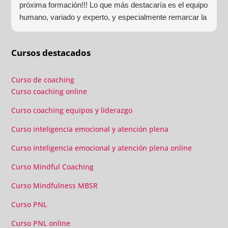
próxima formación!!! Lo que más destacaría es el equipo
humano, variado y experto, y especialmente remarcar la
estructura (para mí fundamental) del material visual y
escrito como las clases presenciales. Por ultimo, el valor
Cursos destacados
añadido con multitud de formaciones, seminarios y
material extra totalmente gratuito para los alumnos y el
gran liderazgo de Beatriz Ricondo!!!
Curso de coaching
Curso coaching online
Curso coaching equipos y liderazgo
Curso inteligencia emocional y atención plena
Curso inteligencia emocional y atención plena online
Curso Mindful Coaching
Curso Mindfulness MBSR
Curso PNL
Curso PNL online