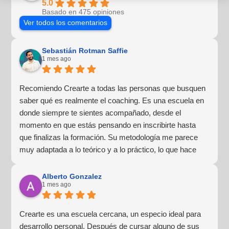
5.0
Basado en 475 opiniones
Ver todos los comentarios
Sebastián Rotman Saffie
1 mes ago
Recomiendo Crearte a todas las personas que busquen
saber qué es realmente el coaching. Es una escuela en
donde siempre te sientes acompañado, desde el
momento en que estás pensando en inscribirte hasta
que finalizas la formación. Su metodología me parece
muy adaptada a lo teórico y a lo práctico, lo que hace
que la experiencia de aprendizaje sea muy dinámica.
¡Para mí fue una excelente experiencia!
Alberto Gonzalez
1 mes ago
Crearte es una escuela cercana, un especio ideal para
desarrollo personal. Después de cursar alguno de sus