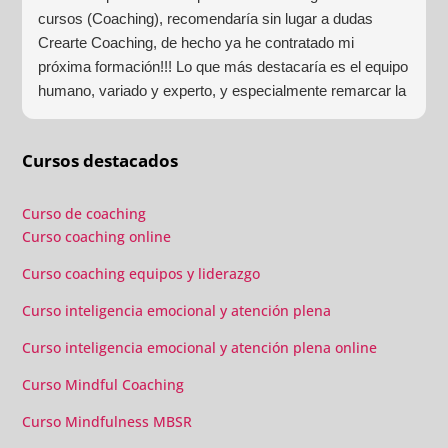
cursos (Coaching), recomendaría sin lugar a dudas
Crearte Coaching, de hecho ya he contratado mi
próxima formación!!! Lo que más destacaría es el equipo
humano, variado y experto, y especialmente remarcar la
estructura (para mí fundamental) del material visual y
escrito como las clases presenciales. Por ultimo, el valor
Cursos destacados
añadido con multitud de formaciones, seminarios y
material extra totalmente gratuito para los alumnos y el
gran liderazgo de Beatriz Ricondo!!!
Curso de coaching
Curso coaching online
Curso coaching equipos y liderazgo
Curso inteligencia emocional y atención plena
Curso inteligencia emocional y atención plena online
Curso Mindful Coaching
Curso Mindfulness MBSR