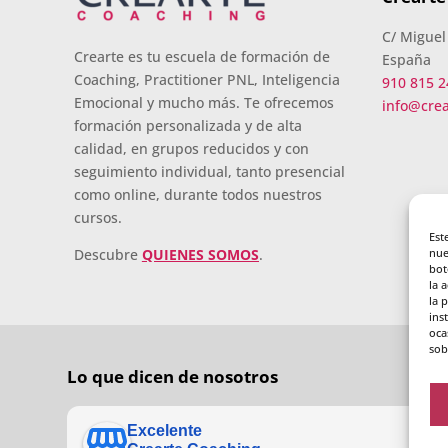
C/ Miguel
Crearte es tu escuela de formación de
España
Coaching, Practitioner PNL, Inteligencia
910 815 2
Emocional y mucho más. Te ofrecemos
info@cre
formación personalizada y de alta
calidad, en grupos reducidos y con
seguimiento individual, tanto presencial
como online, durante todos nuestros
cursos.
Est
nue
Descubre
QUIENES SOMOS
.
bot
la 
la 
ins
oca
sob
Lo que dicen de nosotros
Excelente