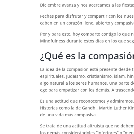
Diciembre avanza y nos acercamos a las fiest
Fechas para disfrutar y compartir con los nue
caben en un corazón lleno, abierto y compasivo
Por y para esto, hoy comparto contigo lo que n
Mindfulness durante estos días en los que se
¿Qué es la compasió
La idea de la compasión está presente desde ti
espirituales. Judaísmo, cristianismo, islam, 
algo natural a los seres humanos. Una parte d
ego para empatizar con los demás. A trascende
Es una actitud que reconocemos y admiramos.
Historias como la de Gandhi, Martin Luther Ki
de una vida más compasiva.
Se trata de una actitud altruista que no debe
los demás considerándoles “inferiores” o “meno