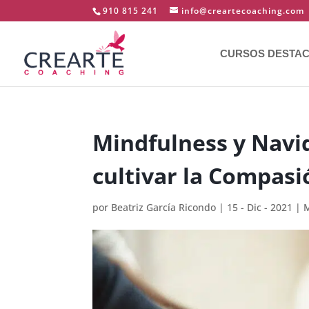
910 815 241
info@creartecoaching.com
CURSOS DESTA
Mindfulness y Navi
cultivar la Compasi
por
Beatriz García Ricondo
|
15 - Dic - 2021
|