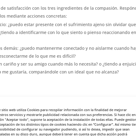
o de satisfacción con los tres ingredientes de la compasión. Respón
los mediante acciones concretas:
cio: ¿puedo estar presente con el sufrimiento ajeno sin olvidar que
¿tiendo a identificarme con lo que siento o pienso reaccionando e
os demás: ¿puedo mantenerme conectado y no aislarme cuando ha
esconectarme de lo que me es difícil?
 cariño y ser su amigo cuando más lo necesita? o ¿tiendo a enjuic
me gustaría, comparándole con un ideal que no alcanza?
izando los tres ingredientes para usarlo cada vez que lo necesites.
yo:
e sitio web utiliza Cookies para recopilar información con la finalidad de mejorar
un momento difícil”.
stros servicios y mostrarle publicidad relacionada con sus preferencias. Si hace clic en
ón "Aceptar todo", supone la aceptación de la instalación de todas ellas. Puede gestio
os así alguna vez”.
aceptación de los distintos tipos de cookies haciendo clic en “Configurar”. Así mismo ti
posibilidad de configurar su navegador pudiendo, si así lo desea, impedir que sean
sivo posible con (Nombre).
taladas en su disco duro, aunque deberá tener en cuenta que dicha acción podrá