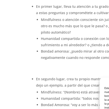
En primer lugar, lleva tu atención a tu grad
a estas preguntas y comprométete a cultivar
Mindfulness o atención consciente sin jui
otro es mucho más que lo que le pasa? o 
piloto automático?
Humanidad compartida o conexión con l
sufrimiento a mi alrededor? o ¿tiendo a d
Bondad amorosa: ¿puedo mirar al otro con
negativamente cuando no responde como 
En segundo lugar, crea tu propio mantra util
dejo un ejemplo, a partir del que crear el tu
Est
Mindfulness: “(Nombre) está atravesando 
nue
bot
Humanidad compartida: “todos nos sentim
la 
la 
Bondad Amorosa: “voy a ser lo más compa
ins