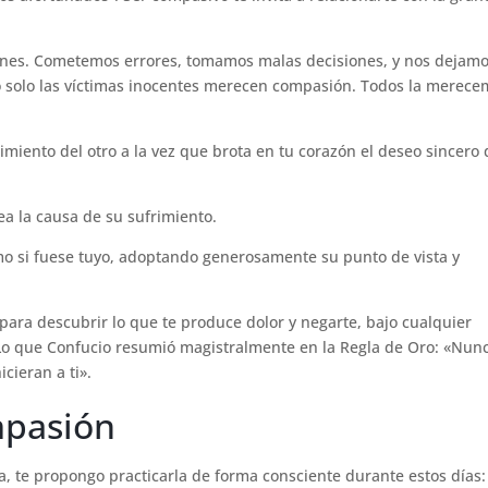
iones. Cometemos errores, tomamos malas decisiones, y nos dejam
o solo las víctimas inocentes merecen compasión. Todos la merece
miento del otro a la vez que brota en tu corazón el deseo sincero 
ea la causa de su sufrimiento.
mo si fuese tuyo, adoptando generosamente su punto de vista y
para descubrir lo que te produce dolor y negarte, bajo cualquier
s. Lo que Confucio resumió magistralmente en la Regla de Oro: «Nun
icieran a ti».
mpasión
a, te propongo practicarla de forma consciente durante estos días: