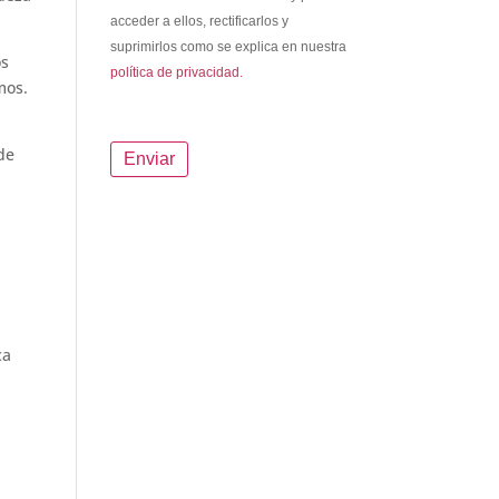
acceder a ellos, rectificarlos y
suprimirlos como se explica en nuestra
os
política de privacidad.
mos.
de
ca