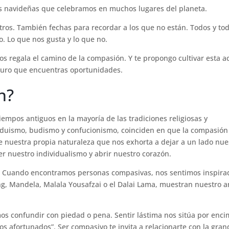
as navideñas que celebramos en muchos lugares del planeta.
stros. También fechas para recordar a los que no están. Todos y to
. Lo que nos gusta y lo que no.
os regala el camino de la compasión. Y te propongo cultivar esta a
guro que encuentras oportunidades.
n?
empos antiguos en la mayoría de las tradiciones religiosas y
hinduismo, budismo y confucionismo, coinciden en que la compasión
e nuestra propia naturaleza que nos exhorta a dejar a un lado nue
r nuestro individualismo y abrir nuestro corazón.
 Cuando encontramos personas compasivas, nos sentimos inspira
ng, Mandela, Malala Yousafzai o el Dalai Lama, muestran nuestro 
mos confundir con piedad o pena. Sentir lástima nos sitúa por enc
s afortunados”. Ser compasivo te invita a relacionarte con la gra