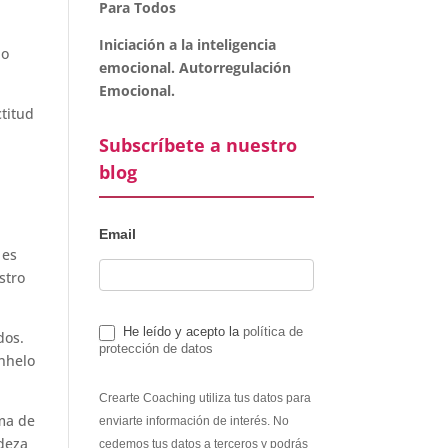
Para Todos
Iniciación a la inteligencia
do
emocional. Autorregulación
Emocional.
ctitud
Subscríbete a nuestro
blog
Email
 es
stro
He leído y acepto la
política de
dos.
protección de datos
anhelo
Crearte Coaching utiliza tus datos para
ima de
enviarte información de interés. No
ndeza
cedemos tus datos a terceros y podrás