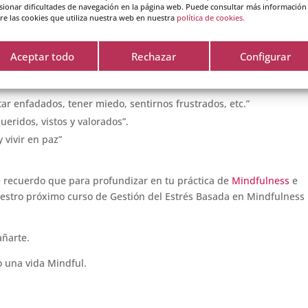
sionar dificultades de navegación en la página web. Puede consultar más información
re las cookies que utiliza nuestra web en nuestra
política de cookies.
ado por un comportamiento que te disguste de otra persona, utiliza
Aceptar todo
Rechazar
Configurar
ar enfadados, tener miedo, sentirnos frustrados, etc.”
eridos, vistos y valorados”.
 vivir en paz”
te recuerdo que para profundizar en tu práctica de
Mindfulness
e
uestro próximo curso de Gestión del Estrés Basada en Mindfulness
añarte.
o una vida Mindful.