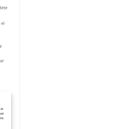
dete
 el
n
y
iar
 Te
 el
nar
ene