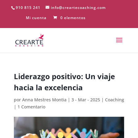
910 815 241
info@creartecoaching.com
Mi cuenta
0 elementos
Liderazgo positivo: Un viaje
hacia la excelencia
por
Anna Mestres Montia
|
3 - Mar - 2025
|
Coaching
|
1 Comentario