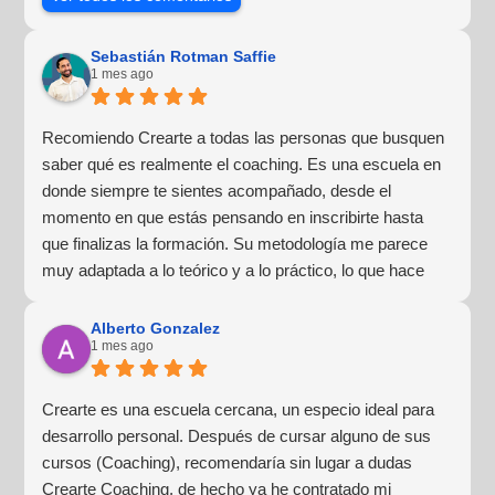
Sebastián Rotman Saffie
1 mes ago
Recomiendo Crearte a todas las personas que busquen
saber qué es realmente el coaching. Es una escuela en
donde siempre te sientes acompañado, desde el
momento en que estás pensando en inscribirte hasta
que finalizas la formación. Su metodología me parece
muy adaptada a lo teórico y a lo práctico, lo que hace
que la experiencia de aprendizaje sea muy dinámica.
¡Para mí fue una excelente experiencia!
Alberto Gonzalez
1 mes ago
Crearte es una escuela cercana, un especio ideal para
desarrollo personal. Después de cursar alguno de sus
cursos (Coaching), recomendaría sin lugar a dudas
Crearte Coaching, de hecho ya he contratado mi