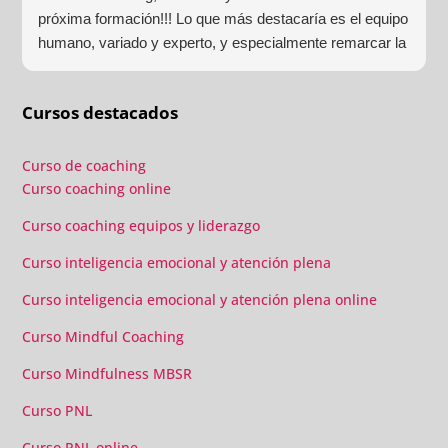
próxima formación!!! Lo que más destacaría es el equipo
humano, variado y experto, y especialmente remarcar la
estructura (para mí fundamental) del material visual y
escrito como las clases presenciales. Por ultimo, el valor
Cursos destacados
añadido con multitud de formaciones, seminarios y
material extra totalmente gratuito para los alumnos y el
gran liderazgo de Beatriz Ricondo!!!
Curso de coaching
Curso coaching online
Curso coaching equipos y liderazgo
Curso inteligencia emocional y atención plena
Curso inteligencia emocional y atención plena online
Curso Mindful Coaching
Curso Mindfulness MBSR
Curso PNL
Curso PNL online