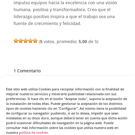
impulso equipos hacia la excelencia con una visión
humana, positiva y transformadora. Creo que el
liderazgo positivo inspira a que el trabajo sea una
fuente de crecimiento y felicidad.
(
5
votos, promedio:
5,00
de 5)
1 Comentario
Belen Salazar
el 3 marzo, 2025 a las 15:00
Este sitio web utiliza Cookies para recopilar información con la finalidad de
Muy buen articulo ! El liderazgo inicia en poder
mejorar nuestros servicios y mostrarle publicidad relacionada con sus
liderarnos a nosotros mismos. Conocer muestra
preferencias. Si hace clic en el botón "Aceptar todo", supone la aceptación de
interior a fondo y actuar de una forma conciente,
la instalación de todas ellas. Puede gestionar la aceptación de los distintos
tipos de cookies haciendo clic en “Configurar”. Así mismo tiene la posibilidad
eficiente y retadora. Somos nuestro principal
de configurar su navegador pudiendo, si así lo desea, impedir que sean
equipo y aplicarnos la escucha interior, el
instaladas en su disco duro, aunque deberá tener en cuenta que dicha acción
podrá ocasionar dificultades de navegación en la página web. Puede
pensamiento positivo, el valorar cada logro nos
consultar más información sobre las cookies que utiliza nuestra web en
conduce hacia un mejor liderazgo hacia el equipo
nuestra
política de cookies.