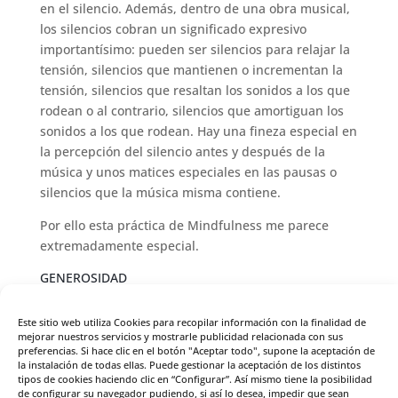
en el silencio. Además, dentro de una obra musical,
los silencios cobran un significado expresivo
importantísimo: pueden ser silencios para relajar la
tensión, silencios que mantienen o incrementan la
tensión, silencios que resaltan los sonidos a los que
rodean o al contrario, silencios que amortiguan los
sonidos a los que rodean. Hay una fineza especial en
la percepción del silencio antes y después de la
música y unos matices especiales en las pausas o
silencios que la música misma contiene.
Por ello esta práctica de Mindfulness me parece
extremadamente especial.
GENEROSIDAD
Hacer música es, en última instancia, un acto de
Este sitio web utiliza Cookies para recopilar información con la finalidad de
generosidad: horas de dedicación dan vida a una
mejorar nuestros servicios y mostrarle publicidad relacionada con sus
composición que se ofrece al público durante unos
preferencias. Si hace clic en el botón "Aceptar todo", supone la aceptación de
la instalación de todas ellas. Puede gestionar la aceptación de los distintos
pocos minutos.
tipos de cookies haciendo clic en “Configurar”. Así mismo tiene la posibilidad
de configurar su navegador pudiendo, si así lo desea, impedir que sean