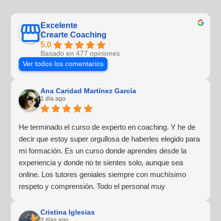
Excelente
Crearte Coaching
5.0
Basado en 477 opiniones
Ver todos los comentarios
Ana Caridad Martínez García
1 día ago
He terminado el curso de experto en coaching. Y he de
decir que estoy super orgullosa de haberles elegido para
mi formación. Es un curso donde aprendes desde la
experiencia y donde no te sientes solo, aunque sea
online. Los tutores geniales siempre con muchísimo
respeto y comprensión. Todo el personal muy
profesional y lo más importante para mí, muy humano y
cercano. Haré más formaciones con ellos sin duda
Cristina Iglesias
2 días ago