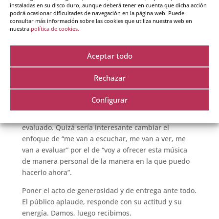
El músico en el escenario da, pero también recibe,
instaladas en su disco duro, aunque deberá tener en cuenta que dicha acción
generándose una comunicación especial con el
podrá ocasionar dificultades de navegación en la página web. Puede
consultar más información sobre las cookies que utiliza nuestra web en
oyente.
nuestra
política de cookies.
El público ve al intérprete y recibe su energía, en
forma de sonido y presencia. El intérprete puede
Aceptar todo
sentir la energía de los oyentes de una manera muy
clara, y en el concierto, se produce un intercambio
Rechazar
muy especial entre el escenario y el público.
Configurar
A menudo, en el mundo de la música existe ese
miedo escénico que, en parte, es miedo a ser
evaluado. Quizá sería interesante cambiar el
enfoque de “me van a escuchar, me van a ver, me
van a evaluar” por el de “voy a ofrecer esta música
de manera personal de la manera en la que puedo
hacerlo ahora”.
Poner el acto de generosidad y de entrega ante todo.
El público aplaude, responde con su actitud y su
energía. Damos, luego recibimos.