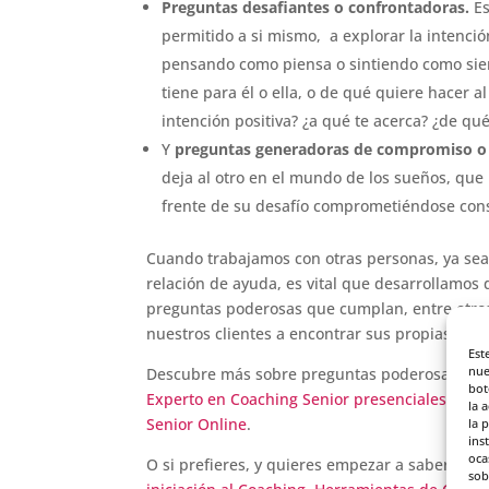
Preguntas desafiantes o confrontadoras.
Es
permitido a si mismo, a explorar la intención
pensando como piensa o sintiendo como sien
tiene para él o ella, o de qué quiere hacer a
intención positiva? ¿a qué te acerca? ¿de qué
Y
preguntas generadoras de compromiso o
deja al otro en el mundo de los sueños, que 
frente de su desafío comprometiéndose con
Cuando trabajamos con otras personas, ya sea
relación de ayuda, es vital que desarrollamos
preguntas poderosas que cumplan, entre otros
nuestros clientes a encontrar sus propias res
Est
nue
Descubre más sobre preguntas poderosas, cóm
bot
Experto en Coaching Senior presenciales en M
la 
Senior Online
.
la 
ins
oca
O si prefieres, y quieres empezar a saber que
sob