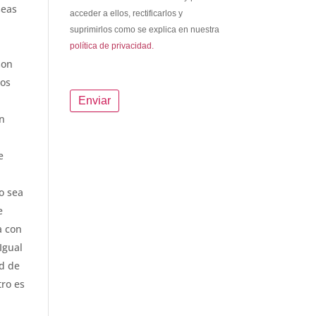
seas
acceder a ellos, rectificarlos y
suprimirlos como se explica en nuestra
política de privacidad.
son
tos
en
e
l
o sea
e
a con
Igual
ad de
tro es