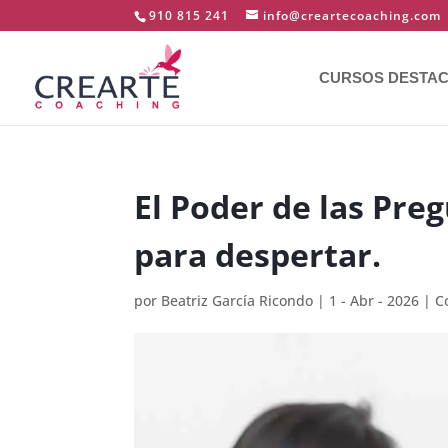
910 815 241
info@creartecoaching.com
CURSOS DESTA
El Poder de las Pre
para despertar.
por
Beatriz García Ricondo
|
1 - Abr - 2026
|
C