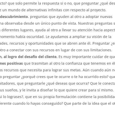
cto? que solo permite la respuesta si o no, que preguntar ¿qué de
 un mundo de alternativas infinitas con respecto al proyecto.
o descubrimiento
. preguntas que ayuden al otro a adoptar nuevas
cha observaba desde un único punto de vista. Nuestras preguntas 
a diferentes lugares, ayuda al otro a llevar su atención hacia aspec
 momento había oscuridad. Le ayudamos a ampliar su visión de la
idades, recursos y oportunidades que se abren ante él. Preguntar ¿
 otro a conectar con sus recursos en lugar de con sus limitaciones.
, al logro del desafío del cliente.
Es muy importante cuidar de qu
nes positivas
que trasmitan al otro la confianza que tenemos en é
s recursos que necesita para lograr sus metas. Aún cuando aún n
mo preguntar ¿porqué crees que te ocurre o te ha ocurrido esto? qu
mitadores, que preguntarle ¿qué deseas que ocurra? Que le conect
us sueños, y le invita a diseñar lo que quiere crear para sí mismo. 
 lo lograses?, que en su propia formulación contiene la posibilid
ferente cuando lo hayas conseguido? Que parte de la idea que el o