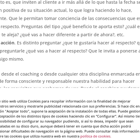
to es, que inviten al cliente a ir más allá de lo que hasta la fecha s
 positiva de su situación actual, lo que logra haciendo lo hace,
te. Que le permitan tomar conciencia de las consecuencias que e
l respecto. Preguntas del tipo ¿qué beneficio te aporta esto? ¿cuál e
 te aleja? ¿qué vas a hacer diferente a partir de ahora?, etc.
 acción
. Es distinto preguntar ¿que te gustaría hacer al respecto? 
preguntarle ¿qué vas a hacer al respecto? Que le invita a ponerse 
sigo mismo.
 desde el coaching o desde cualquier otra disciplina enmarcada en
 de forma consciente y responsable nuestra habilidad para hacer
, los requisitos que acabamos de ver. Desde el coaching ayudamo
puestas, enseñándoles a hacerse preguntas a través de nuestro ej
e sitio web utiliza Cookies para recopilar información con la finalidad de mejorar
stros servicios y mostrarle publicidad relacionada con sus preferencias. Si hace clic en
o hacerlas y cómo ser coach, en nuestras
Certificaciones Especial
ón "Aceptar todo", supone la aceptación de la instalación de todas ellas. Puede gestio
adrid
o en nuestras
Certificaciones Especialista y Experto en Coac
aceptación de los distintos tipos de cookies haciendo clic en “Configurar”. Así mismo ti
posibilidad de configurar su navegador pudiendo, si así lo desea, impedir que sean
taladas en su disco duro, aunque deberá tener en cuenta que dicha acción podrá
sionar dificultades de navegación en la página web. Puede consultar más información
 te puede ofrecer el coaching te puede interesar nuestro
Curso
re las cookies que utiliza nuestra web en nuestra
política de cookies.