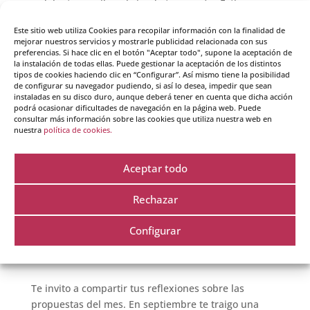
delante y arriba, abriendo tu corazón. Estira
ambos brazos hacia el suelo, separándolos unos
Este sitio web utiliza Cookies para recopilar información con la finalidad de
25 grados del cuerpo, con las palmas de las manos
mejorar nuestros servicios y mostrarle publicidad relacionada con sus
preferencias. Si hace clic en el botón "Aceptar todo", supone la aceptación de
bien abiertas y mirando hacia delante, como si
la instalación de todas ellas. Puede gestionar la aceptación de los distintos
unos rayos saliesen de tus dedos hacia la tierra.
tipos de cookies haciendo clic en “Configurar”. Así mismo tiene la posibilidad
de configurar su navegador pudiendo, si así lo desea, impedir que sean
Respira profundamente. Inhala desde las plantas
instaladas en su disco duro, aunque deberá tener en cuenta que dicha acción
podrá ocasionar dificultades de navegación en la página web. Puede
de los pies hasta la coronilla, y exhala desde la
consultar más información sobre las cookies que utiliza nuestra web en
coronilla a las plantas de los pies. Repite varias
nuestra
política de cookies.
veces este ejercicio.
Cada vez que sales de tu zona de confort, ésta se
Aceptar todo
amplia y tu resistencia al cambio disminuye.
Rechazar
Proponte, al menos un par de veces por semana,
hacer algo que implique salir de tu zona de
Configurar
confort. ¿Qué es eso que no te permites hacer
normalmente y vas a comenzar a cambiar?
Te invito a compartir tus reflexiones sobre las
propuestas del mes. En septiembre te traigo una