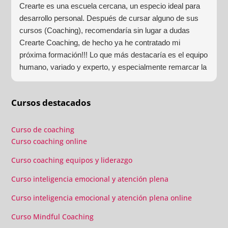
Crearte es una escuela cercana, un especio ideal para
desarrollo personal. Después de cursar alguno de sus
cursos (Coaching), recomendaría sin lugar a dudas
Crearte Coaching, de hecho ya he contratado mi
próxima formación!!! Lo que más destacaría es el equipo
humano, variado y experto, y especialmente remarcar la
estructura (para mí fundamental) del material visual y
escrito como las clases presenciales. Por ultimo, el valor
Cursos destacados
añadido con multitud de formaciones, seminarios y
material extra totalmente gratuito para los alumnos y el
gran liderazgo de Beatriz Ricondo!!!
Curso de coaching
Curso coaching online
Curso coaching equipos y liderazgo
Curso inteligencia emocional y atención plena
Curso inteligencia emocional y atención plena online
Curso Mindful Coaching