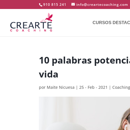
910 815 241
info@creartecoaching.com
CURSOS DESTA
10 palabras potenc
vida
por
Maite Nicuesa
|
25 - Feb - 2021
|
Coachin