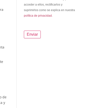
acceder a ellos, rectificarlos y
ara
suprimirlos como se explica en nuestra
política de privacidad.
nta
te
o de
ca y