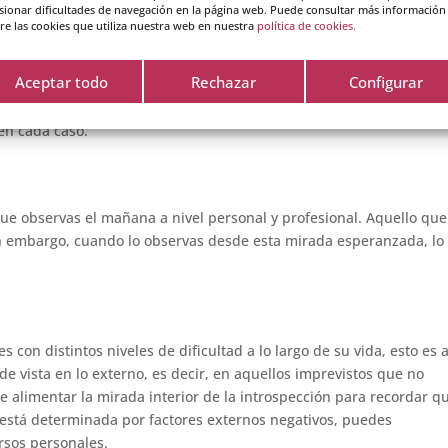
sionar dificultades de navegación en la página web. Puede consultar más información
re las cookies que utiliza nuestra web en nuestra
política de cookies.
Aceptar todo
Rechazar
Configurar
n tu mejor versión. Principios que son la base de acciones que es
ejas y decisiones que, en sí mismas, son muy difíciles. Pero los va
en cada caso.
que observas el mañana a nivel personal y profesional. Aquello qu
in embargo, cuando lo observas desde esta mirada esperanzada, lo
con distintos niveles de dificultad a lo largo de su vida, esto es 
de vista en lo externo, es decir, en aquellos imprevistos que no
de alimentar la mirada interior de la introspección para recordar q
no está determinada por factores externos negativos, puedes
ursos personales.