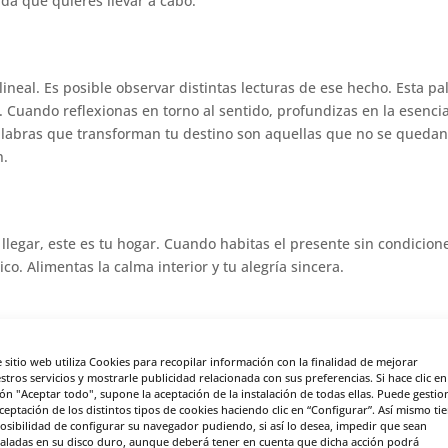
da que quieres llevar a cabo.
lineal. Es posible observar distintas lecturas de ese hecho. Esta pa
. Cuando reflexionas en torno al sentido, profundizas en la esenci
 palabras que transforman tu destino son aquellas que no se queda
n.
 llegar, este es tu hogar. Cuando habitas el presente sin condicion
o. Alimentas la calma interior y tu alegría sincera.
s de tu pasado, puedes poner en perspectiva algunos de los cambi
e sitio web utiliza Cookies para recopilar información con la finalidad de mejorar
ierte en una oportunidad cuando dejas de evitar aquello que está 
stros servicios y mostrarle publicidad relacionada con sus preferencias. Si hace clic en
ón "Aceptar todo", supone la aceptación de la instalación de todas ellas. Puede gestio
tales has experimentado a partir de puntos de inflexión que tuvie
aceptación de los distintos tipos de cookies haciendo clic en “Configurar”. Así mismo ti
rmación llegó propiciada por las circunstancias externas. Y, en ot
posibilidad de configurar su navegador pudiendo, si así lo desea, impedir que sean
taladas en su disco duro, aunque deberá tener en cuenta que dicha acción podrá
 que impulsa el desarrollo personal.