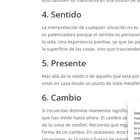
esto también se manifiesta en esa misión de vi
4. Sentido
La interpretación de cualquier situación no es 
es potenciadora porque el sentido es personal
la vida. Una experiencia positiva, ya que las
la superficie de las cosas, sino que trasciende
5. Presente
Más allá de lo vivido o de aquello que está por
estás en casa desde un punto de vista metafóric
6. Cambio
Si recuerdas distintos momentos significativo
Est
que has vivido hasta ahora. El cambio se conv
nue
bot
de tu zona de confort. Recuerda qué regalos vi
la 
forma de un cambio. En ocasiones, esta transfo
la 
ins
situaciones, es la propia fuerza de voluntad la