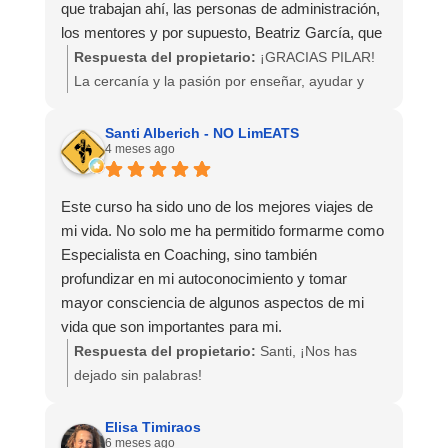
que trabajan ahí, las personas de administración,
los mentores y por supuesto, Beatriz García, que
tiene una vocación en enseñar y ayudar
Respuesta del propietario:
¡GRACIAS PILAR!
espectacular y siempre con una sonrisa y
La cercanía y la pasión por enseñar, ayudar y
paciencia
hacerlo sencillo es sello de la casa. Gracias por
valorarlo, disfrutarlo y elegirnos! Esperamos
Santi Alberich - NO LimEATS
4 meses ago
seguir acompañándote. Eres parte de la familia
Crearte.
Este curso ha sido uno de los mejores viajes de
mi vida. No solo me ha permitido formarme como
Especialista en Coaching, sino también
profundizar en mi autoconocimiento y tomar
mayor consciencia de algunos aspectos de mi
vida que son importantes para mi.
Respuesta del propietario:
Santi, ¡Nos has
El curso de Especialista en Coaching 100% online
dejado sin palabras!
que he realizado me ha ofrecido la flexibilidad
horaria que necesitaba. A parte de los laboratorios
Cada palabra que compartes refleja fielmente
Elisa Timiraos
6 meses ago
de prácticas, en los que he podido atender a
cada una de las intenciones y propósitos de