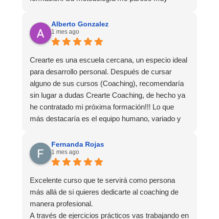
adaptada a lo teórico y a lo práctico, lo que hace
que la experiencia de aprendizaje sea muy
Alberto Gonzalez
1 mes ago
dinámica. ¡Para mí fue una excelente experiencia!
Crearte es una escuela cercana, un especio ideal
para desarrollo personal. Después de cursar
alguno de sus cursos (Coaching), recomendaría
sin lugar a dudas Crearte Coaching, de hecho ya
he contratado mi próxima formación!!! Lo que
más destacaría es el equipo humano, variado y
experto, y especialmente remarcar la estructura
(para mí fundamental) del material visual y escrito
Fernanda Rojas
1 mes ago
como las clases presenciales. Por ultimo, el valor
añadido con multitud de formaciones, seminarios
y material extra totalmente gratuito para los
Excelente curso que te servirá como persona
alumnos y el gran liderazgo de Beatriz Ricondo!!!
más allá de si quieres dedicarte al coaching de
manera profesional.
A través de ejercicios prácticos vas trabajando en