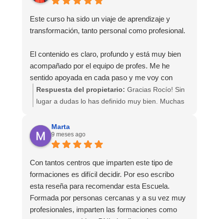
Escuela, por haberme ayudado a crecer como
eligiéndonos.
persona y como coach.
Este curso ha sido un viaje de aprendizaje y
Estamos muy orgullosos también del equipo que
transformación, tanto personal como profesional.
somos y del que los alumnos formáis parte.
El contenido es claro, profundo y está muy bien
Gracias por ser de la familia Crearte. Estaremos
acompañado por el equipo de profes. Me he
felices de verte crecer como coach.
sentido apoyada en cada paso y me voy con
herramientas reales y mucha más claridad sobre
Respuesta del propietario:
Gracias Rocío! Sin
mi forma de acompañar como coach.
lugar a dudas lo has definido muy bien. Muchas
gracias por tus palabras y por compartir con
Lo recomiendo a cualquiera que quiera formarse
nosotros tu sentir.
Marta
9 meses ago
en coaching desde un lugar humano, ético y
consciente.
Gracias a ti por elegirnos y por decidir dar un
paso al frente y formarte como coach.
Con tantos centros que imparten este tipo de
¡Gracias por todo equipo de Crearte!
formaciones es difícil decidir. Por eso escribo
Ya formas parte de la familia Crearte y eso nos
esta reseña para recomendar esta Escuela.
llena mucho.
Formada por personas cercanas y a su vez muy
profesionales, imparten las formaciones como
Un abrazo