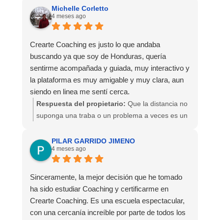
Michelle Corletto
4 meses ago
Un abrazo y gracias por seguir formando parte de
la familia Crearte!
Crearte Coaching es justo lo que andaba
buscando ya que soy de Honduras, quería
sentirme acompañada y guiada, muy interactivo y
la plataforma es muy amigable y muy clara, aun
siendo en linea me sentí cerca.
Respuesta del propietario:
Que la distancia no
suponga una traba o un problema a veces es un
reto, por eso tratamos de que las formaciones
aún siendo online sean cercanas y muy útiles!
PILAR GARRIDO JIMENO
4 meses ago
Nos alegra saber que así lo has sentido. Un
abrazo y gracias por habernos elegido.
Esperamos seguir acompañándote. Un abrazo!
Sinceramente, la mejor decisión que he tomado
ha sido estudiar Coaching y certificarme en
Crearte Coaching. Es una escuela espectacular,
con una cercanía increíble por parte de todos los