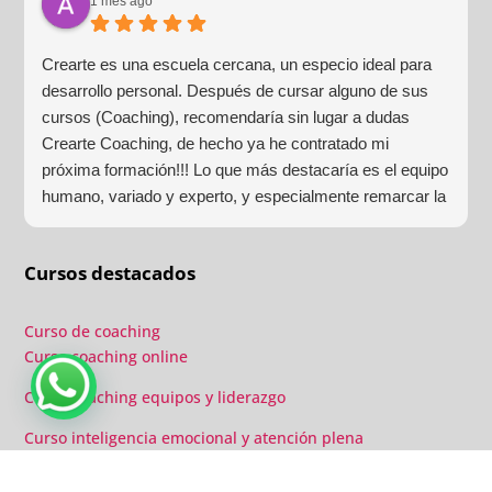
1 mes ago
Crearte es una escuela cercana, un especio ideal para
desarrollo personal. Después de cursar alguno de sus
cursos (Coaching), recomendaría sin lugar a dudas
Crearte Coaching, de hecho ya he contratado mi
próxima formación!!! Lo que más destacaría es el equipo
humano, variado y experto, y especialmente remarcar la
estructura (para mí fundamental) del material visual y
escrito como las clases presenciales. Por ultimo, el valor
Cursos destacados
añadido con multitud de formaciones, seminarios y
material extra totalmente gratuito para los alumnos y el
gran liderazgo de Beatriz Ricondo!!!
Curso de coaching
Curso coaching online
Curso coaching equipos y liderazgo
Curso inteligencia emocional y atención plena
Curso inteligencia emocional y atención plena online