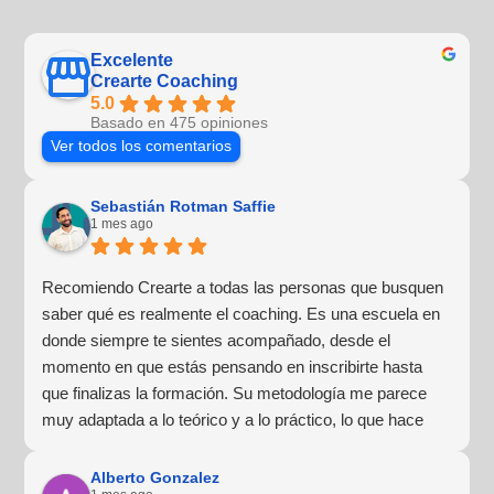
Excelente
Crearte Coaching
5.0
Basado en 475 opiniones
Ver todos los comentarios
Sebastián Rotman Saffie
1 mes ago
Recomiendo Crearte a todas las personas que busquen
saber qué es realmente el coaching. Es una escuela en
donde siempre te sientes acompañado, desde el
momento en que estás pensando en inscribirte hasta
que finalizas la formación. Su metodología me parece
muy adaptada a lo teórico y a lo práctico, lo que hace
que la experiencia de aprendizaje sea muy dinámica.
¡Para mí fue una excelente experiencia!
Alberto Gonzalez