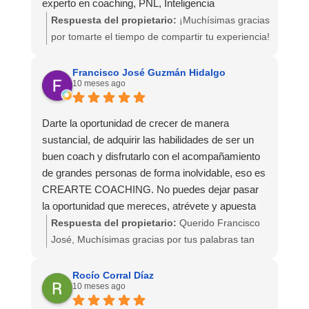
experto en coaching, PNL, Inteligencia
Emocional........ con contenidos exigentes
Respuesta del propietario:
¡Muchísimas gracias
consiguiendo así que aprendas de verdad.
por tomarte el tiempo de compartir tu experiencia!
Cuenta con una metodología diferente al resto de
escuelas, muy novedosa y muy dinámica. Ha
Sabemos que elegir una escuela entre tantas
Francisco José Guzmán Hidalgo
10 meses ago
sido un verdadero placer estar estos meses con
opciones no es sencillo, así que tu
vosotros!
recomendación tiene un valor enorme para todo
el equipo. Nos alegra profundamente que hayas
Darte la oportunidad de crecer de manera
encontrado en Crearte una formación rigurosa,
sustancial, de adquirir las habilidades de ser un
dinámica y realmente útil, y que nuestro enfoque
buen coach y disfrutarlo con el acompañamiento
humano y profesional haya marcado la diferencia
de grandes personas de forma inolvidable, eso es
en tu proceso.
CREARTE COACHING. No puedes dejar pasar
la oportunidad que mereces, atrévete y apuesta
Que destaques la metodología, los contenidos y
por tí a caballo ganador.
Respuesta del propietario:
Querido Francisco
el acompañamiento es para nosotros el mayor
José, Muchísimas gracias por tus palabras tan
reconocimiento.
inspiradoras. Nos alegra profundamente saber
Ha sido un auténtico placer tenerte estos meses
que has vivido la formación como una
Rocío Corral Díaz
en la escuela. ¡Gracias por confiar en Crearte!
10 meses ago
oportunidad real de crecimiento y que el
acompañamiento del equipo ha dejado una huella