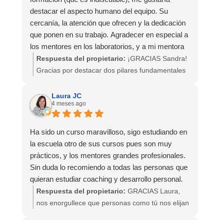
todos súper top, pero me permito dedicar una
destacar el aspecto humano del equipo. Su
mención especial a mi mentor, David Peralta, que
cercanía, la atención que ofrecen y la dedicación
me hizo disfrutar y me animó a crecer desde el
que ponen en su trabajo. Agradecer en especial a
minuto uno del curso. Su profesionalidad y
los mentores en los laboratorios, y a mi mentora
sensibilidad y su manera de dar feedback tanto
Patricia por su acompañamiento y guía en este
Respuesta del propietario:
¡GRACIAS Sandra!
en laboratorios como en las mentorías grupales e
camino. Sin olvidar a todo el equipo que hay
Gracias por destacar dos pilares fundamentales
individuales, marcó realmente una diferencia para
detrás.
de Crearte: el contenido de nuestras formaciones
mí. Gracias, David.
Continuaré formándome con vosotros sin duda!
y el equipo humano que hace Crearte. Damos
Laura JC
4 meses ago
como escuela lo máximo posible y todo lo que
Todo este viaje de 9 meses me ha permitido,
merecéis como alumnos, para no solo aprender
además, conocer a compañeros y compañeras
sino crecer juntos. Un abrazo!
Ha sido un curso maravilloso, sigo estudiando en
increíbles con los que he compartido dudas,
la escuela otro de sus cursos pues son muy
miedos, procesos de coaching y risas de este
prácticos, y los mentores grandes profesionales.
precioso camino de ser coach.
Sin duda lo recomiendo a todas las personas que
quieran estudiar coaching y desarrollo personal.
Continuaré mi formación, sin dudarlo, en Crearte
Respuesta del propietario:
GRACIAS Laura,
Coaching.
nos enorgullece que personas como tú nos elijan
y repitan!