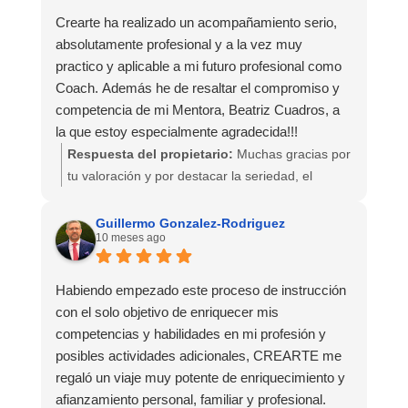
tan positiva en ti.
Crearte ha realizado un acompañamiento serio,
absolutamente profesional y a la vez muy
Nos emociona ver reflejado en tu mensaje el
practico y aplicable a mi futuro profesional como
espíritu de Crearte: apostar por uno mismo y
Coach. Además he de resaltar el compromiso y
disfrutar del proceso de aprendizaje y
competencia de mi Mentora, Beatriz Cuadros, a
transformación. Gracias por tu confianza y por
la que estoy especialmente agradecida!!!
recomendar esta experiencia con tanta pasión.
Respuesta del propietario:
Muchas gracias por
tu valoración y por destacar la seriedad, el
profesionalismo y el enfoque práctico de la
formación. Nos alegra mucho saber que la
Guillermo Gonzalez-Rodriguez
10 meses ago
experiencia ha sido útil y aplicable a tu desarrollo
como coach.
Habiendo empezado este proceso de instrucción
Agradecemos especialmente tus palabras hacia
con el solo objetivo de enriquecer mis
tu mentora, Beatriz Cuadros, que le hemos
competencias y habilidades en mi profesión y
trasladado y cuyo compromiso y dedicación son
posibles actividades adicionales, CREARTE me
una parte fundamental de la experiencia Crearte.
regaló un viaje muy potente de enriquecimiento y
Ha sido un placer acompañarte en este proceso.
afianzamiento personal, familiar y profesional.