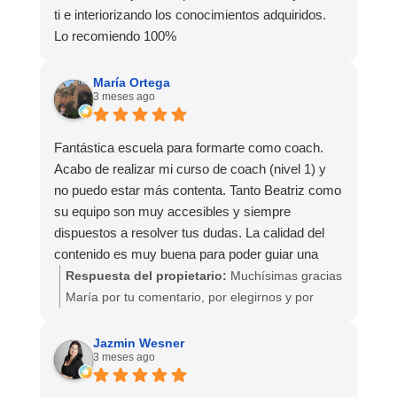
ti e interiorizando los conocimientos adquiridos.
Lo recomiendo 100%
María Ortega
3 meses ago
Fantástica escuela para formarte como coach.
Acabo de realizar mi curso de coach (nivel 1) y
no puedo estar más contenta. Tanto Beatriz como
su equipo son muy accesibles y siempre
dispuestos a resolver tus dudas. La calidad del
contenido es muy buena para poder guiar una
sesión de coaching. Escuela muy muy
Respuesta del propietario:
Muchísimas gracias
recomendable!!
María por tu comentario, por elegirnos y por
formarte con nosotros! Estaremos encantad@s
de seguir acompañándote. Un abrazo
Jazmin Wesner
3 meses ago