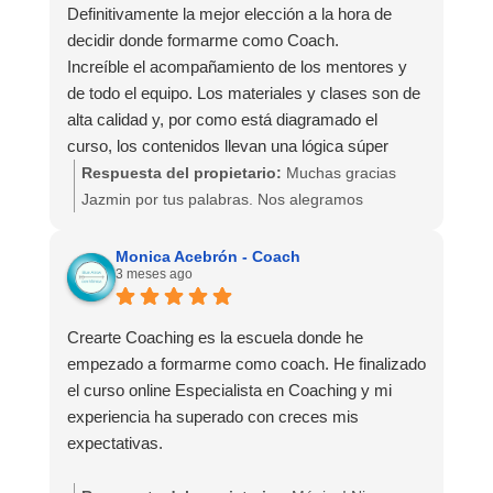
Definitivamente la mejor elección a la hora de
decidir donde formarme como Coach.
Increíble el acompañamiento de los mentores y
de todo el equipo. Los materiales y clases son de
alta calidad y, por como está diagramado el
curso, los contenidos llevan una lógica súper
eficiente que permite ir incorporando los
Respuesta del propietario:
Muchas gracias
conceptos de manera orgánica. Por otro lado,
Jazmin por tus palabras. Nos alegramos
destaco la gran cantidad de horas disponibles de
muchísimo de que lo hayas percibido, disfrutado y
participación en los laboratorios lo que facilita el
aprovechado así.
Monica Acebrón - Coach
3 meses ago
aprendizaje al poder observar o participar de
sesiones casi a diario y en diferentes horarios. La
La verdad es que nos sentimos muy orgullos@s
relación precio/calidad/ contenidos y
de ser la escuela con más horas de práctica en
Crearte Coaching es la escuela donde he
acompañamiento es sumamente lógica.
laboratorios, porque como has podido comprobar
empezado a formarme como coach. He finalizado
Lo super recomiendo para obtener una formación
esto marca la diferencia, junto con nuestro
el curso online Especialista en Coaching y mi
profesional con gran salida laboral. Muchas
método y la profesionalidad de nuestro mentores
experiencia ha superado con creces mis
gracias por esta experiencia!
y la calidad humana, que va a la par de la de
expectativas.
nuestr@s querid@s alumn@s.