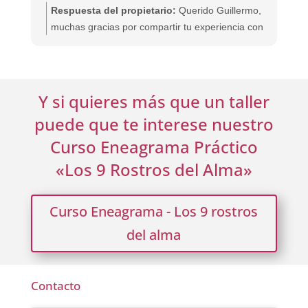
Respuesta del propietario:
Querido Guillermo,
muchas gracias por compartir tu experiencia con
tanta sinceridad. Nos alegra profundamente saber
que lo que comenzó como una formación
profesional se convirtió en un viaje de crecimiento
personal, familiar y profesional tan significativo.
Y si quieres más que un taller
puede que te interese nuestro
Ese equilibrio entre desarrollo y transformación es
Curso Eneagrama Práctico
precisamente lo que buscamos en Crearte.
Gracias por permitirnos acompañarte en este
«Los 9 Rostros del Alma»
recorrido tan valioso.
Curso Eneagrama - Los 9 rostros
del alma
Contacto