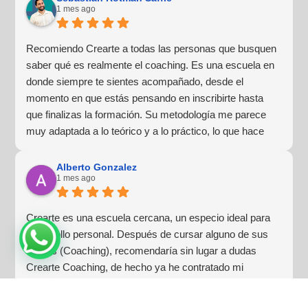
1 mes ago
Recomiendo Crearte a todas las personas que busquen
saber qué es realmente el coaching. Es una escuela en
donde siempre te sientes acompañado, desde el
momento en que estás pensando en inscribirte hasta
que finalizas la formación. Su metodología me parece
muy adaptada a lo teórico y a lo práctico, lo que hace
que la experiencia de aprendizaje sea muy dinámica.
¡Para mí fue una excelente experiencia!
Alberto Gonzalez
1 mes ago
Crearte es una escuela cercana, un especio ideal para
desarrollo personal. Después de cursar alguno de sus
cursos (Coaching), recomendaría sin lugar a dudas
Crearte Coaching, de hecho ya he contratado mi
próxima formación!!! Lo que más destacaría es el equipo
humano, variado y experto, y especialmente remarcar la