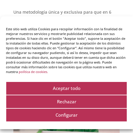
Una metodología única y exclusiva para que en 6
etapas, del curso inteligencia emocional online,
aprendas a ser consciente de las emociones tanto
Este sitio web utiliza Cookies para recopilar información con la finalidad de
propias como ajenas y a desarrollar estrategias para
mejorar nuestros servicios y mostrarle publicidad relacionada con sus
preferencias. Si hace clic en el botón "Aceptar todo", supone la aceptación de
incrementar tu inteligencia intrapersonal e
la instalación de todas ellas. Puede gestionar la aceptación de los distintos
interpersonal.
tipos de cookies haciendo clic en “Configurar”. Así mismo tiene la posibilidad
de configurar su navegador pudiendo, si así lo desea, impedir que sean
instaladas en su disco duro, aunque deberá tener en cuenta que dicha acción
podrá ocasionar dificultades de navegación en la página web. Puede
Ver más
consultar más información sobre las cookies que utiliza nuestra web en
nuestra
política de cookies.
Aceptar todo
Rechazar
Configurar