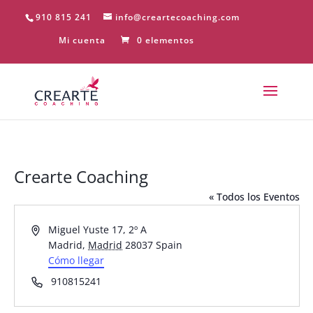
910 815 241
info@creartecoaching.com
Mi cuenta
0 elementos
Crearte Coaching
« Todos los Eventos
Dirección
Miguel Yuste 17, 2º A
Madrid
,
Madrid
28037
Spain
Cómo llegar
Teléfono
910815241