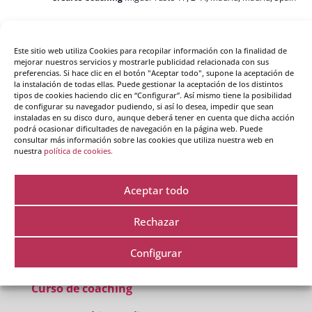
Este sitio web utiliza Cookies para recopilar información con la finalidad de
Hoy
Eventos
siguiente(s)
Eventos
anterior(es)
mejorar nuestros servicios y mostrarle publicidad relacionada con sus
preferencias. Si hace clic en el botón "Aceptar todo", supone la aceptación de
la instalación de todas ellas. Puede gestionar la aceptación de los distintos
tipos de cookies haciendo clic en “Configurar”. Así mismo tiene la posibilidad
Suscribirse al calendario
de configurar su navegador pudiendo, si así lo desea, impedir que sean
instaladas en su disco duro, aunque deberá tener en cuenta que dicha acción
podrá ocasionar dificultades de navegación en la página web. Puede
consultar más información sobre las cookies que utiliza nuestra web en
nuestra
política de cookies.
Aceptar todo
Rechazar
Configurar
Cursos destacados
Curso de coaching