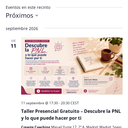
Eventos en este recinto
Próximos
Seleccionar
septiembre 2026
fecha.
VIE
11
11 septiembre @ 17:30
-
20:30
CEST
Taller Presencial Gratuito – Descubre la PNL
y lo que puede hacer por ti
Crearte Coaching
Miguel Yuste 17, 2º A, Madrid, Madrid, Spain