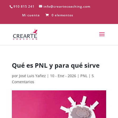
910 815 241
info@creartecoaching.com
Mi cuenta
0 elementos
Qué es PNL y para qué sirve
por
José Luis Yañez
|
10 - Ene - 2026
|
PNL
|
5
Comentarios