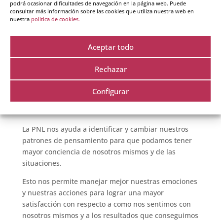
Los principios básicos de la PNL se basan en la idea
podrá ocasionar dificultades de navegación en la página web. Puede
consultar más información sobre las cookies que utiliza nuestra web en
de que somos el resultado de nuestro lenguaje y de
nuestra
política de cookies.
nuestras experiencias. El lenguaje nos ayuda a
procesar nuestras experiencias y a crear patrones
Aceptar todo
de pensamiento que luego afectan nuestras
emociones y acciones.
Rechazar
Esto significa que los patrones de pensamiento que
construimos a través del lenguaje determinan en
Configurar
gran medida cómo nos comportamos y cómo nos
sentimos.
La PNL nos ayuda a identificar y cambiar nuestros
patrones de pensamiento para que podamos tener
mayor conciencia de nosotros mismos y de las
situaciones.
Esto nos permite manejar mejor nuestras emociones
y nuestras acciones para lograr una mayor
satisfacción con respecto a como nos sentimos con
nosotros mismos y a los resultados que conseguimos