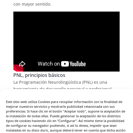
con mayor sentido.
PNL, principios básicos
La Programación Neurolingüística (PNL) es una
herramienta de desarrollo personal y profesional
que ayuda a mejorar el bienestar y el desempeño en
Este sitio web utiliza Cookies para recopilar información con la finalidad de
áreas clave de la vida. Esta herramienta se basa en
mejorar nuestros servicios y mostrarle publicidad relacionada con sus
los principios de la neurociencia, la psicología y la
preferencias. Si hace clic en el botón "Aceptar todo", supone la aceptación de
lingüística para promover la toma de conciencia de
la instalación de todas ellas. Puede gestionar la aceptación de los distintos
tipos de cookies haciendo clic en “Configurar”. Así mismo tiene la posibilidad
sí mismo y para favorecer el cambio positivo.
de configurar su navegador pudiendo, si así lo desea, impedir que sean
instaladas en su disco duro, aunque deberá tener en cuenta que dicha acción