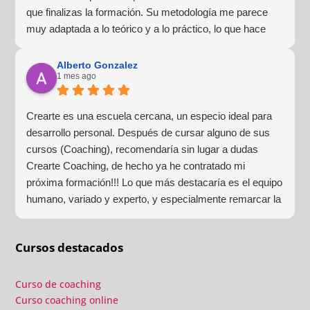
que finalizas la formación. Su metodología me parece
muy adaptada a lo teórico y a lo práctico, lo que hace
que la experiencia de aprendizaje sea muy dinámica.
¡Para mí fue una excelente experiencia!
Alberto Gonzalez
1 mes ago
Crearte es una escuela cercana, un especio ideal para
desarrollo personal. Después de cursar alguno de sus
cursos (Coaching), recomendaría sin lugar a dudas
Crearte Coaching, de hecho ya he contratado mi
próxima formación!!! Lo que más destacaría es el equipo
humano, variado y experto, y especialmente remarcar la
estructura (para mí fundamental) del material visual y
escrito como las clases presenciales. Por ultimo, el valor
Cursos destacados
añadido con multitud de formaciones, seminarios y
material extra totalmente gratuito para los alumnos y el
gran liderazgo de Beatriz Ricondo!!!
Curso de coaching
Curso coaching online