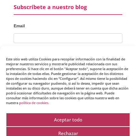
Subscríbete a nuestro blog
Email
He leído y acepto la
política de protección de datos
Este sitio web utiliza Cookies para recopilar información con la finalidad de
mejorar nuestros servicios y mostrarle publicidad relacionada con sus
preferencias. Si hace clic en el botón "Aceptar todo", supone la aceptación de
Crearte Coaching utiliza tus datos para enviarte información de
la instalación de todas ellas. Puede gestionar la aceptación de los distintos
interés. No cedemos tus datos a terceros y podrás acceder a
tipos de cookies haciendo clic en “Configurar”. Así mismo tiene la posibilidad
de configurar su navegador pudiendo, si así lo desea, impedir que sean
ellos, rectificarlos y suprimirlos como se explica en nuestra
instaladas en su disco duro, aunque deberá tener en cuenta que dicha acción
política de privacidad.
podrá ocasionar dificultades de navegación en la página web. Puede
consultar más información sobre las cookies que utiliza nuestra web en
nuestra
política de cookies.
Aceptar todo
Rechazar