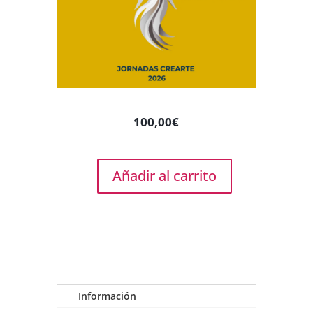
100,00€
Añadir al carrito
Upgrade
a
Premium
(desde
esencial)
-
Jornadas
Información
Crearte
2026