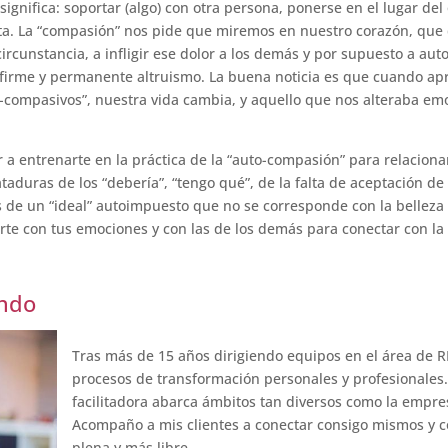
ignifica: soportar (algo) con otra persona, ponerse en el lugar del 
ta. La “compasión” nos pide que miremos en nuestro corazón, que
rcunstancia, a infligir ese dolor a los demás y por supuesto a auto
e firme y permanente altruismo. La buena noticia es que cuando a
-compasivos”, nuestra vida cambia, y aquello que nos alteraba em
r a entrenarte en la práctica de la “auto-compasión” para relacio
taduras de los “debería”, “tengo qué”, de la falta de aceptación d
jos de un “ideal” autoimpuesto que no se corresponde con la belleza
te con tus emociones y con las de los demás para conectar con la 
ondo
Tras más de 15 años dirigiendo equipos en el área de R
procesos de transformación personales y profesionales
facilitadora abarca ámbitos tan diversos como la empres
Acompaño a mis clientes a conectar consigo mismos y co
plena y más libre.