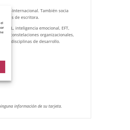
y OCC-Internacional. También socia
además de escritora.
 el
nar
en PNL, inteligencia emocional, EFT,
ene
ama, constelaciones organizacionales,
otras disciplinas de desarrollo.
ninguna información de su tarjeta.