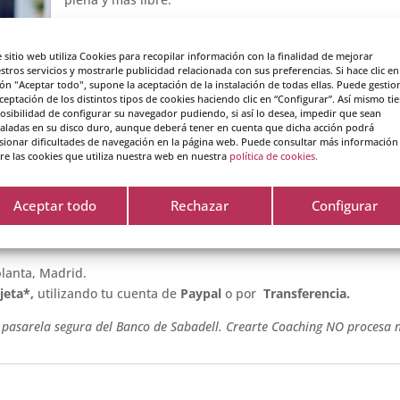
Certificada como Coach MCC por ICF y CPS por ASESCO 
fundadora y coach certificadora en OCC-Internacional, 
e sitio web utiliza Cookies para recopilar información con la finalidad de mejorar
stros servicios y mostrarle publicidad relacionada con sus preferencias. Si hace clic en
ón "Aceptar todo", supone la aceptación de la instalación de todas ellas. Puede gestio
Experta en coaching sistémico individual y de equipos, 
aceptación de los distintos tipos de cookies haciendo clic en “Configurar”. Así mismo ti
mindfulness para el estrés y para la compasión, eneagr
posibilidad de configurar su navegador pudiendo, si así lo desea, impedir que sean
técnicas de alto impacto y aprendizaje acelerado, entre 
taladas en su disco duro, aunque deberá tener en cuenta que dicha acción podrá
sionar dificultades de navegación en la página web. Puede consultar más información
re las cookies que utiliza nuestra web en nuestra
política de cookies.
Aceptar todo
Rechazar
Configurar
ónde y cuándo
planta, Madrid.
jeta*,
utilizando tu cuenta de
Paypal
o por
Transferencia.
la pasarela segura del Banco de Sabadell. Crearte Coaching NO procesa 