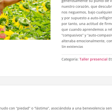
generosamente su punto de vi
nuestro corazón, que descubr
nos neguemos, bajo cualquier c
y por supuesto a auto-infligí
por tanto, una actitud de fir
que cuando aprendemos a rel
“compasivos” y “auto-compasiv
alteraba emocionalmente, com
Sin existencias
Categoría:
Taller presencial
Et
udo con “piedad” o “lástima”, asociándola a una benevolencia sent