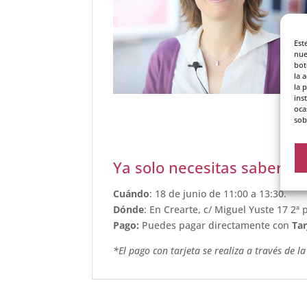
Est
nue
bot
la 
la 
ins
oca
sob
Ya solo necesitas saber d
Cuándo
: 18 de junio de 11:00 a 13:30.
Dónde
: En Crearte, c/ Miguel Yuste 17 2ª 
P
ago:
Puedes pagar directamente con
Tar
*El pago con tarjeta se realiza a través de 