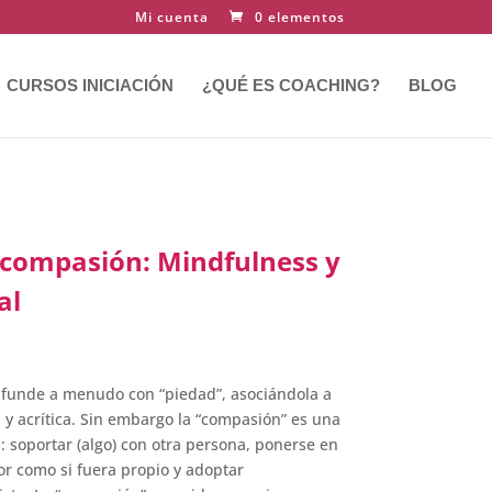
Mi cuenta
0 elementos
CURSOS INICIACIÓN
¿QUÉ ES COACHING?
BLOG
a compasión: Mindfulness y
al
nfunde a menudo con “piedad”, asociándola a
y acrítica. Sin embargo la “compasión” es una
a: soportar (algo) con otra persona, ponerse en
lor como si fuera propio y adoptar