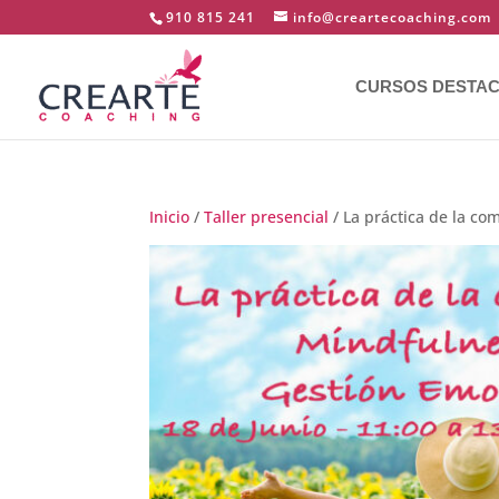
910 815 241
info@creartecoaching.com
CURSOS DESTA
Inicio
/
Taller presencial
/ La práctica de la c