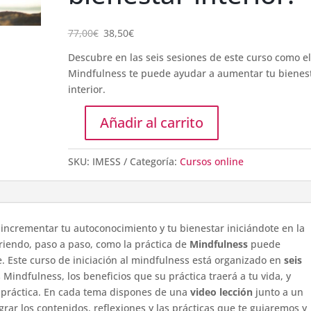
El
El
77,00
€
38,50
€
precio
precio
original
actual
Descubre en las seis sesiones de este curso como el
era:
es:
Mindfulness te puede ayudar a aumentar tu bienes
77,00€.
38,50€.
interior.
Añadir al carrito
Curso
Iniciación
SKU:
IMESS
Categoría:
Cursos online
al
Mindfulness:
Cultivando
tu
bienestar
incrementar tu autoconocimiento y tu bienestar iniciándote en la
interior.
briendo, paso a paso, como la práctica de
Mindfulness
puede
cantidad
e. Este curso de iniciación al mindfulness está organizado en
seis
Mindfulness, los beneficios que su práctica traerá a tu vida, y
 práctica. En cada tema dispones de una
video lección
junto a un
rar los contenidos, reflexiones y las prácticas que te guiaremos y