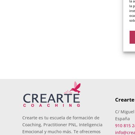
la 
la 
ins
oca
sob
Crearte
C/ Miguel
Crearte es tu escuela de formación de
España
Coaching, Practitioner PNL, Inteligencia
910 815 2
Emocional y mucho más. Te ofrecemos
info@cre