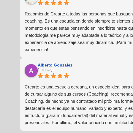
Recomiendo Crearte a todas las personas que busquen 
coaching. Es una escuela en donde siempre te sientes
momento en que estás pensando en inscribirte hasta que
metodología me parece muy adaptada a lo teórico y a lo 
experiencia de aprendizaje sea muy dinámica. ¡Para mí
experiencia!
Alberto Gonzalez
1 mes ago
Crearte es una escuela cercana, un especio ideal para 
de cursar alguno de sus cursos (Coaching), recomendar
Coaching, de hecho ya he contratado mi próxima forma
destacaría es el equipo humano, variado y experto, y e
estructura (para mí fundamental) del material visual y e
presenciales. Por ultimo, el valor añadido con multitud 
material extra totalmente gratuito para los alumnos y el 