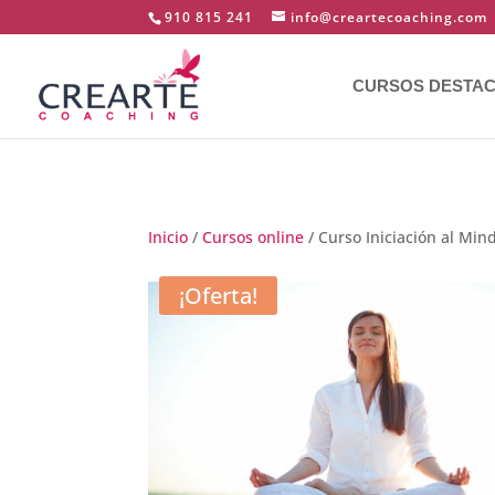
910 815 241
info@creartecoaching.com
CURSOS DESTA
Inicio
/
Cursos online
/ Curso Iniciación al Mind
¡Oferta!