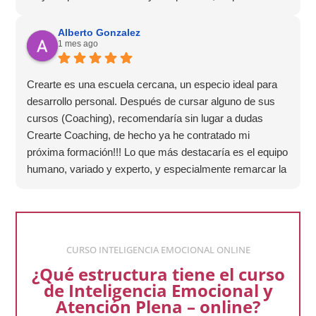
que la experiencia de aprendizaje sea muy dinámica.
¡Para mí fue una excelente experiencia!
Alberto Gonzalez
1 mes ago
Crearte es una escuela cercana, un especio ideal para
desarrollo personal. Después de cursar alguno de sus
cursos (Coaching), recomendaría sin lugar a dudas
Crearte Coaching, de hecho ya he contratado mi
próxima formación!!! Lo que más destacaría es el equipo
humano, variado y experto, y especialmente remarcar la
estructura (para mí fundamental) del material visual y
escrito como las clases presenciales. Por ultimo, el valor
añadido con multitud de formaciones, seminarios y
material extra totalmente gratuito para los alumnos y el
CURSO INTELIGENCIA EMOCIONAL ONLINE
gran liderazgo de Beatriz Ricondo!!!
¿Qué estructura tiene el curso
de Inteligencia Emocional y
Atención Plena – online?