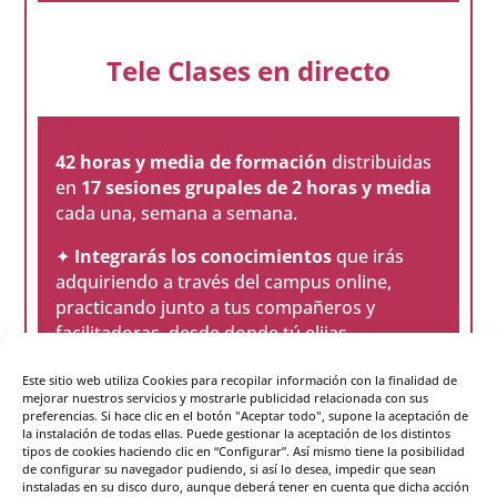
Tele Clases en directo
42 horas y media de formación
distribuidas
en
17 sesiones grupales de 2 horas y media
cada una, semana a semana.
✦
Integrarás los conocimientos
que irás
adquiriendo a través del campus online,
practicando junto a tus compañeros y
facilitadoras, desde donde tú elijas.
✦
Desarrollarás tus competencias
emocionales
y tus habilidades de vida, tanto
Este sitio web utiliza Cookies para recopilar información con la finalidad de
mejorar nuestros servicios y mostrarle publicidad relacionada con sus
personales como profesionales.
preferencias. Si hace clic en el botón "Aceptar todo", supone la aceptación de
✦
Vivirás la experiencia
de aprender juntos
la instalación de todas ellas. Puede gestionar la aceptación de los distintos
tipos de cookies haciendo clic en “Configurar”. Así mismo tiene la posibilidad
como si estuviéramos en una clase física.
de configurar su navegador pudiendo, si así lo desea, impedir que sean
instaladas en su disco duro, aunque deberá tener en cuenta que dicha acción