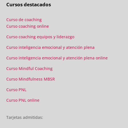
Cursos destacados
añadido con multitud de formaciones, seminarios y
material extra totalmente gratuito para los alumnos y el
gran liderazgo de Beatriz Ricondo!!!
Curso de coaching
Curso coaching online
Curso coaching equipos y liderazgo
Curso inteligencia emocional y atención plena
Curso inteligencia emocional y atención plena online
Curso Mindful Coaching
Curso Mindfulness MBSR
Curso PNL
Curso PNL online
Tarjetas admitidas: