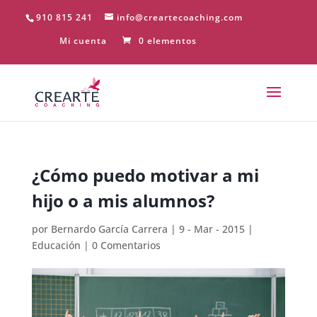
910 815 241
info@creartecoaching.com
Mi cuenta
0 elementos
¿Cómo puedo motivar a mi
hijo o a mis alumnos?
por
Bernardo García Carrera
|
9 - Mar - 2015
|
Educación
|
0 Comentarios