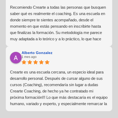
Recomiendo Crearte a todas las personas que busquen
saber qué es realmente el coaching. Es una escuela en
donde siempre te sientes acompañado, desde el
momento en que estás pensando en inscribirte hasta
que finalizas la formación. Su metodología me parece
muy adaptada a lo teórico y a lo práctico, lo que hace
que la experiencia de aprendizaje sea muy dinámica.
¡Para mí fue una excelente experiencia!
Alberto Gonzalez
1 mes ago
Crearte es una escuela cercana, un especio ideal para
desarrollo personal. Después de cursar alguno de sus
cursos (Coaching), recomendaría sin lugar a dudas
Crearte Coaching, de hecho ya he contratado mi
próxima formación!!! Lo que más destacaría es el equipo
humano, variado y experto, y especialmente remarcar la
estructura (para mí fundamental) del material visual y
escrito como las clases presenciales. Por ultimo, el valor