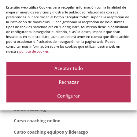
Este sitio web utiliza Cookies para recopilar información con la finalidad de
mejorar nuestros servicios y mostrarle publicidad relacionada con sus
preferencias. Si hace clic en el botón "Aceptar todo", supone la aceptación de
la instalación de todas ellas. Puede gestionar la aceptación de los distintos
Guarda mi nombre, correo electrónico y web en
tipos de cookies haciendo clic en “Configurar”. Así mismo tiene la posibilidad
este navegador para la próxima vez que comente.
de configurar su navegador pudiendo, si así lo desea, impedir que sean
instaladas en su disco duro, aunque deberá tener en cuenta que dicha acción
podrá ocasionar dificultades de navegación en la página web. Puede
consultar más información sobre las cookies que utiliza nuestra web en
nuestra
política de cookies.
Aceptar todo
Rechazar
Cursos destacados
Configurar
Curso coaching
Curso coaching online
Curso coaching equipos y liderazgo