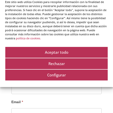
Este sitio web utiliza Cookies para recopilar información con la finalidad de
mejorar nuestros servicios y mostrarle publicidad relacionada con sus
*Los horarios corresponde a la hora de Madrid –
preferencias. Si hace clic en el botón "Aceptar todo", supone la aceptación de
España. Puedes comprobar tu diferencia horaria con
la instalación de todas ellas. Puede gestionar la aceptación de los distintos
tipos de cookies haciendo clic en “Configurar”. Así mismo tiene la posibilidad
Madrid en
aquí
.
de configurar su navegador pudiendo, si así lo desea, impedir que sean
instaladas en su disco duro, aunque deberá tener en cuenta que dicha acción
podrá ocasionar dificultades de navegación en la página web. Puede
consultar más información sobre las cookies que utiliza nuestra web en
nuestra
política de cookies.
Apúntante simplemente rellenando este
formulario
Aceptar todo
zzz-
Nombre
*
CrearteWebinarYoMeQuedoEnCasa
Rechazar
Configurar
Apellidos
*
Email
*