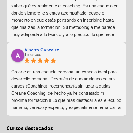
saber qué es realmente el coaching. Es una escuela en
donde siempre te sientes acompañado, desde el
momento en que estás pensando en inscribirte hasta
que finalizas la formación. Su metodología me parece
muy adaptada a lo teórico y a lo práctico, lo que hace
que la experiencia de aprendizaje sea muy dinámica.
¡Para mí fue una excelente experiencia!
Alberto Gonzalez
1 mes ago
Crearte es una escuela cercana, un especio ideal para
desarrollo personal. Después de cursar alguno de sus
cursos (Coaching), recomendaría sin lugar a dudas
Crearte Coaching, de hecho ya he contratado mi
próxima formación!!! Lo que más destacaría es el equipo
humano, variado y experto, y especialmente remarcar la
estructura (para mí fundamental) del material visual y
escrito como las clases presenciales. Por ultimo, el valor
Cursos destacados
añadido con multitud de formaciones, seminarios y