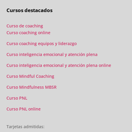
escrito como las clases presenciales. Por ultimo, el valor
Cursos destacados
añadido con multitud de formaciones, seminarios y
material extra totalmente gratuito para los alumnos y el
gran liderazgo de Beatriz Ricondo!!!
Curso de coaching
Curso coaching online
Curso coaching equipos y liderazgo
Curso inteligencia emocional y atención plena
Curso inteligencia emocional y atención plena online
Curso Mindful Coaching
Curso Mindfulness MBSR
Curso PNL
Curso PNL online
Tarjetas admitidas: