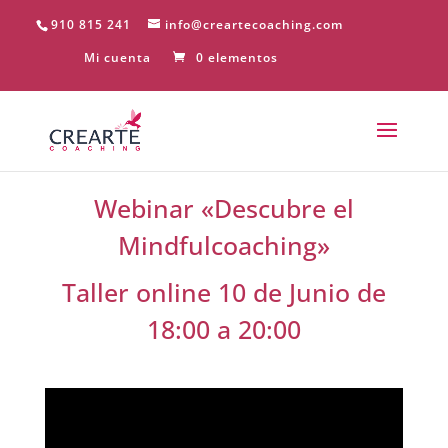
910 815 241
info@creartecoaching.com
Mi cuenta
0 elementos
Webinar «Descubre el
Mindfulcoaching»
Taller online 10 de Junio de
18:00 a 20:00