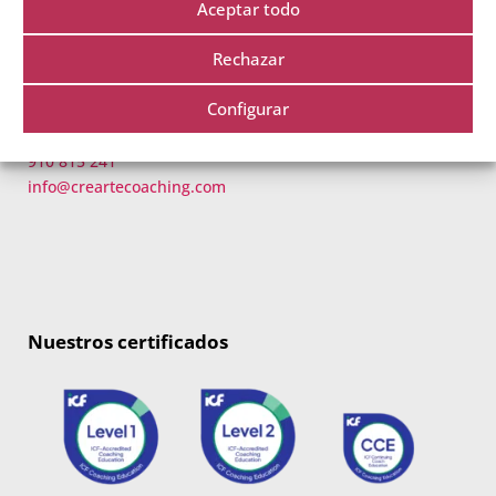
Aceptar todo
Rechazar
Crearte Coaching
Configurar
C/ Miguel Yuste 17, 28037 Madrid, España
910 815 241
info@creartecoaching.com
Nuestros certificados