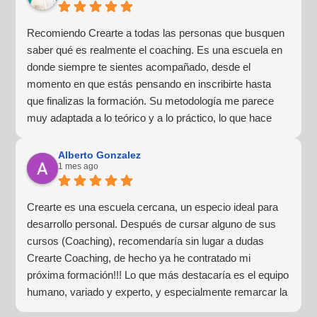
Recomiendo Crearte a todas las personas que busquen
saber qué es realmente el coaching. Es una escuela en
donde siempre te sientes acompañado, desde el
momento en que estás pensando en inscribirte hasta
que finalizas la formación. Su metodología me parece
muy adaptada a lo teórico y a lo práctico, lo que hace
que la experiencia de aprendizaje sea muy dinámica.
¡Para mí fue una excelente experiencia!
Alberto Gonzalez
1 mes ago
Crearte es una escuela cercana, un especio ideal para
desarrollo personal. Después de cursar alguno de sus
cursos (Coaching), recomendaría sin lugar a dudas
Crearte Coaching, de hecho ya he contratado mi
próxima formación!!! Lo que más destacaría es el equipo
humano, variado y experto, y especialmente remarcar la
estructura (para mí fundamental) del material visual y