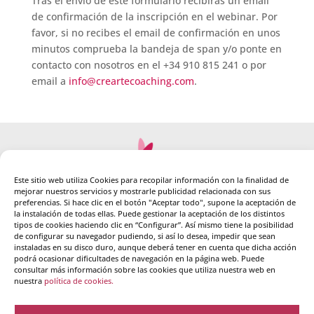
Tras el envío de este formulario recibirás un email
de confirmación de la inscripción en el webinar. Por
favor, si no recibes el email de confirmación en unos
minutos comprueba la bandeja de span y/o ponte en
contacto con nosotros en el +34 910 815 241 o por
email a
info@creartecoaching.com
.
Este sitio web utiliza Cookies para recopilar información con la finalidad de
mejorar nuestros servicios y mostrarle publicidad relacionada con sus
preferencias. Si hace clic en el botón "Aceptar todo", supone la aceptación de
la instalación de todas ellas. Puede gestionar la aceptación de los distintos
Crearte es tu escuela de formación de Coaching,
tipos de cookies haciendo clic en “Configurar”. Así mismo tiene la posibilidad
de configurar su navegador pudiendo, si así lo desea, impedir que sean
Practitioner PNL, Inteligencia Emocional y mucho más. Te
instaladas en su disco duro, aunque deberá tener en cuenta que dicha acción
ofrecemos formación personalizada y de alta calidad, en
podrá ocasionar dificultades de navegación en la página web. Puede
consultar más información sobre las cookies que utiliza nuestra web en
grupos reducidos y con seguimiento individual, tanto
nuestra
política de cookies.
presencial como online, durante todos nuestros cursos.
Descubre
QUIENES SOMOS
.