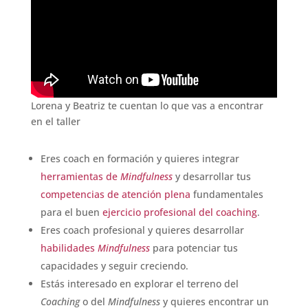
Lorena y Beatriz te cuentan lo que vas a encontrar
en el taller
Eres coach en formación y quieres integrar
herramientas de
M
indfulness
y desarrollar tus
competencias de atención plena
fundamentales
para el buen
ejercicio profesional del coaching
.
Eres coach profesional y quieres desarrollar
habilidades
M
indfulness
para potenciar tus
capacidades y seguir creciendo.
Estás interesado en explorar el terreno del
Coaching
o del
Mindfulness
y quieres encontrar un