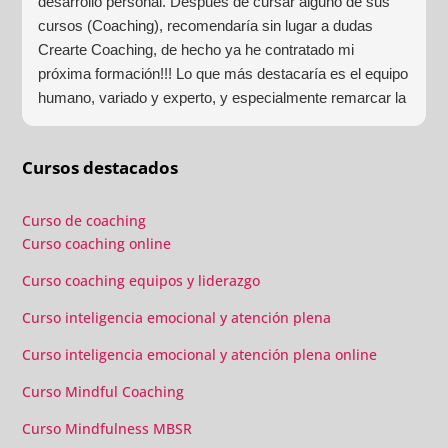
desarrollo personal. Después de cursar alguno de sus
cursos (Coaching), recomendaría sin lugar a dudas
Crearte Coaching, de hecho ya he contratado mi
próxima formación!!! Lo que más destacaría es el equipo
humano, variado y experto, y especialmente remarcar la
estructura (para mí fundamental) del material visual y
escrito como las clases presenciales. Por ultimo, el valor
Cursos destacados
añadido con multitud de formaciones, seminarios y
material extra totalmente gratuito para los alumnos y el
gran liderazgo de Beatriz Ricondo!!!
Curso de coaching
Curso coaching online
Curso coaching equipos y liderazgo
Curso inteligencia emocional y atención plena
Curso inteligencia emocional y atención plena online
Curso Mindful Coaching
Curso Mindfulness MBSR