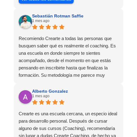
Sebastián Rotman Saffie
1 mes ago
Recomiendo Crearte a todas las personas que
busquen saber qué es realmente el coaching. Es
una escuela en donde siempre te sientes
acompañado, desde el momento en que estás
pensando en inscribirte hasta que finalizas la
formación. Su metodología me parece muy
adaptada a lo teórico y a lo práctico, lo que hace
que la experiencia de aprendizaje sea muy
Alberto Gonzalez
1 mes ago
dinámica. ¡Para mí fue una excelente experiencia!
Crearte es una escuela cercana, un especio ideal
para desarrollo personal. Después de cursar
alguno de sus cursos (Coaching), recomendaría
sin lugar a dudas Crearte Coaching, de hecho ya