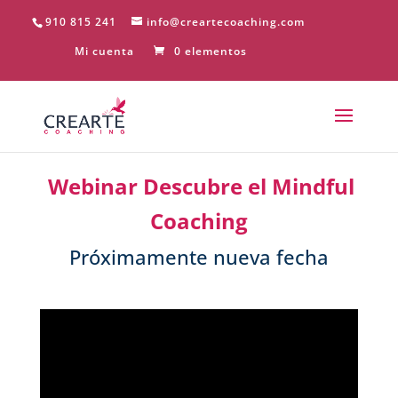
910 815 241
info@creartecoaching.com
Mi cuenta
0 elementos
Webinar Descubre el Mindful
Coaching
Próximamente nueva fecha