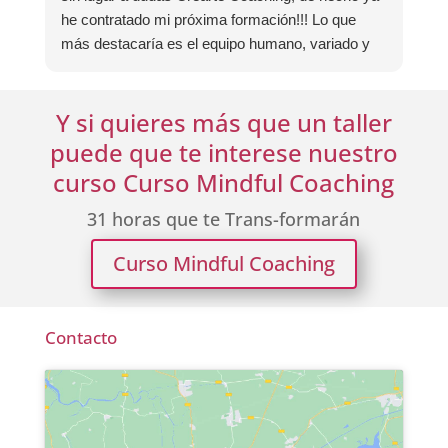
he contratado mi próxima formación!!! Lo que
más destacaría es el equipo humano, variado y
experto, y especialmente remarcar la estructura
(para mí fundamental) del material visual y escrito
Y si quieres más que un taller
como las clases presenciales. Por ultimo, el valor
añadido con multitud de formaciones, seminarios
puede que te interese nuestro
y material extra totalmente gratuito para los
curso Curso Mindful Coaching
alumnos y el gran liderazgo de Beatriz Ricondo!!!
31 horas que te
Trans-formarán
Curso Mindful Coaching
Contacto