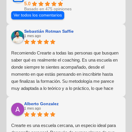
5.0
Basado en 475 opiniones
Ver todos los comentarios
Sebastián Rotman Saffie
1 mes ago
Recomiendo Crearte a todas las personas que busquen
saber qué es realmente el coaching. Es una escuela en
donde siempre te sientes acompañado, desde el
momento en que estás pensando en inscribirte hasta
que finalizas la formación. Su metodología me parece
muy adaptada a lo teórico y a lo práctico, lo que hace
que la experiencia de aprendizaje sea muy dinámica.
¡Para mí fue una excelente experiencia!
Alberto Gonzalez
1 mes ago
Crearte es una escuela cercana, un especio ideal para