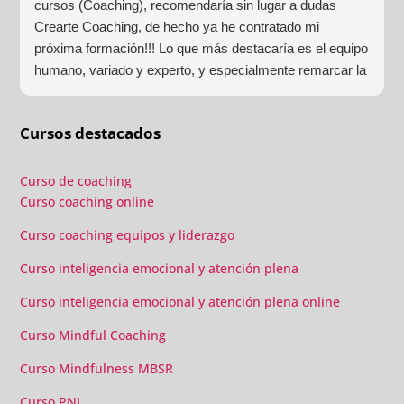
cursos (Coaching), recomendaría sin lugar a dudas
Crearte Coaching, de hecho ya he contratado mi
próxima formación!!! Lo que más destacaría es el equipo
humano, variado y experto, y especialmente remarcar la
estructura (para mí fundamental) del material visual y
escrito como las clases presenciales. Por ultimo, el valor
Cursos destacados
añadido con multitud de formaciones, seminarios y
material extra totalmente gratuito para los alumnos y el
gran liderazgo de Beatriz Ricondo!!!
Curso de coaching
Curso coaching online
Curso coaching equipos y liderazgo
Curso inteligencia emocional y atención plena
Curso inteligencia emocional y atención plena online
Curso Mindful Coaching
Curso Mindfulness MBSR
Curso PNL