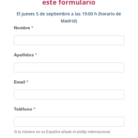
este formulario
El jueves 5 de septiembre a las 19:00 h (horario de
Madrid)
Interesado
Nombre
*
Taller
online
presencial
Apellidos
*
(y
Logra
una
meta)
Email
*
Teléfono
*
Si tu número no es Español añade el prefijo internacional.