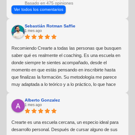
Basado en 475 opiniones
Ver todos los comentarios
Sebastián Rotman Saffie
1 mes ago
Recomiendo Crearte a todas las personas que busquen
saber qué es realmente el coaching. Es una escuela en
donde siempre te sientes acompañado, desde el
momento en que estás pensando en inscribirte hasta
que finalizas la formación. Su metodología me parece
muy adaptada a lo teórico y a lo práctico, lo que hace
que la experiencia de aprendizaje sea muy dinámica.
¡Para mí fue una excelente experiencia!
Alberto Gonzalez
1 mes ago
Crearte es una escuela cercana, un especio ideal para
desarrollo personal. Después de cursar alguno de sus