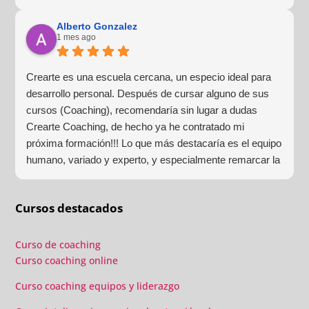
que la experiencia de aprendizaje sea muy dinámica.
¡Para mí fue una excelente experiencia!
Alberto Gonzalez
1 mes ago
Crearte es una escuela cercana, un especio ideal para
desarrollo personal. Después de cursar alguno de sus
cursos (Coaching), recomendaría sin lugar a dudas
Crearte Coaching, de hecho ya he contratado mi
próxima formación!!! Lo que más destacaría es el equipo
humano, variado y experto, y especialmente remarcar la
estructura (para mí fundamental) del material visual y
escrito como las clases presenciales. Por ultimo, el valor
Cursos destacados
añadido con multitud de formaciones, seminarios y
material extra totalmente gratuito para los alumnos y el
gran liderazgo de Beatriz Ricondo!!!
Curso de coaching
Curso coaching online
Curso coaching equipos y liderazgo