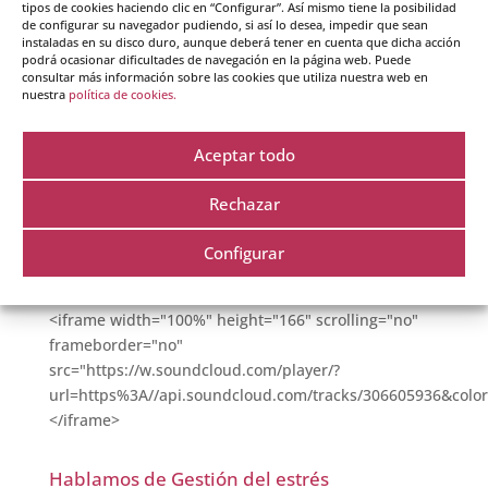
tipos de cookies haciendo clic en “Configurar”. Así mismo tiene la posibilidad
de configurar su navegador pudiendo, si así lo desea, impedir que sean
<iframe width="100%" height="166" scrolling="no"
instaladas en su disco duro, aunque deberá tener en cuenta que dicha acción
podrá ocasionar dificultades de navegación en la página web. Puede
frameborder="no"
consultar más información sobre las cookies que utiliza nuestra web en
src="https://w.soundcloud.com/player/?
nuestra
política de cookies.
url=https%3A//api.soundcloud.com/tracks/306605933&colo
</iframe>
Aceptar todo
Hablamos de Oratoria
Rechazar
Este miércoles, Beatriz García Ricondo te da una
serie de claves que te pueden ayudar a hablar en
Configurar
público.
<iframe width="100%" height="166" scrolling="no"
frameborder="no"
src="https://w.soundcloud.com/player/?
url=https%3A//api.soundcloud.com/tracks/306605936&colo
</iframe>
Hablamos de Gestión del estrés