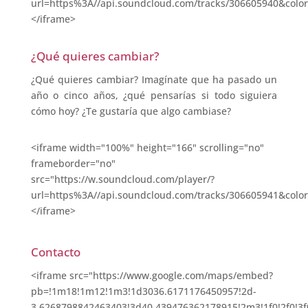
url=https%3A//api.soundcloud.com/tracks/306605940&colo
</iframe>
¿Qué quieres cambiar?
¿Qué quieres cambiar? Imagínate que ha pasado un
año o cinco años, ¿qué pensarías si todo siguiera
cómo hoy? ¿Te gustaría que algo cambiase?
<iframe width="100%" height="166" scrolling="no"
frameborder="no"
src="https://w.soundcloud.com/player/?
url=https%3A//api.soundcloud.com/tracks/306605941&colo
</iframe>
Contacto
<iframe src="https://www.google.com/maps/embed?
pb=!1m18!1m12!1m3!1d3036.6171176450957!2d-
3.6268798842463403!3d40.439476362178915!2m3!1f0!2f0!3