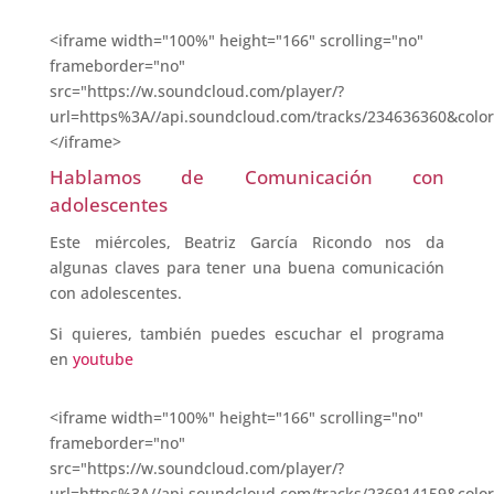
<iframe width="100%" height="166" scrolling="no"
frameborder="no"
src="https://w.soundcloud.com/player/?
url=https%3A//api.soundcloud.com/tracks/234636360&colo
</iframe>
Hablamos de Comunicación con
adolescentes
Este miércoles, Beatriz García Ricondo nos da
algunas claves para tener una buena comunicación
con adolescentes.
Si quieres, también puedes escuchar el programa
en
youtube
<iframe width="100%" height="166" scrolling="no"
frameborder="no"
src="https://w.soundcloud.com/player/?
url=https%3A//api.soundcloud.com/tracks/236914159&colo