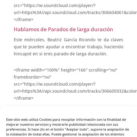
src="https://w.soundcloud.com/player/?
url=https%3A//api.soundcloud.com/tracks/306604061&colo
</iframe>
Hablamos de Parados de larga duración
Este miércoles, Beatriz García Ricondo te da claves
que te pueden ayudar a encontrar trabajo, haciendo
hincapié en si eres parado de larga duración.
<iframe width="100%" height="166" scrolling="no"
frameborder="no"
src="https://w.soundcloud.com/player/?
url=https%3A//api.soundcloud.com/tracks/306605932&colo
</iframe>
Hablamos de Eneagrama
Este sitio web utiliza Cookies para recopilar información con la finalidad de
mejorar nuestros servicios y mostrarle publicidad relacionada con sus
Este miércoles, Beatriz García Ricondo te contamos
preferencias. Si hace clic en el botón "Aceptar todo", supone la aceptación de
que es el Eneagrama y cómo puede ayudarte.
la instalación de todas ellas. Puede gestionar la aceptación de los distintos