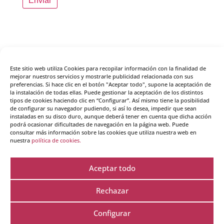
Enviar
Tras el envío de este formulario recibirás un email
de confirmación de la inscripción en el webinar y
Este sitio web utiliza Cookies para recopilar información con la finalidad de
unos días antes del webinar recibirás el enlace al
mejorar nuestros servicios y mostrarle publicidad relacionada con sus
preferencias. Si hace clic en el botón "Aceptar todo", supone la aceptación de
mismo. Por favor, si no recibes el email de
la instalación de todas ellas. Puede gestionar la aceptación de los distintos
confirmación en unos minutos comprueba la
tipos de cookies haciendo clic en “Configurar”. Así mismo tiene la posibilidad
de configurar su navegador pudiendo, si así lo desea, impedir que sean
bandeja de span y/o ponte en contacto con nosotros
instaladas en su disco duro, aunque deberá tener en cuenta que dicha acción
en el +34 910 815 241 o por email
podrá ocasionar dificultades de navegación en la página web. Puede
a
info@creartecoaching.com
consultar más información sobre las cookies que utiliza nuestra web en
nuestra
política de cookies.
Encuentra toda la información sobre el curso
Experto en coaching online
aquí.
Aceptar todo
Rechazar
Configurar