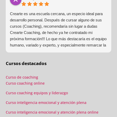
Crearte es una escuela cercana, un especio ideal para
desarrollo personal. Después de cursar alguno de sus
cursos (Coaching), recomendaría sin lugar a dudas
Crearte Coaching, de hecho ya he contratado mi
próxima formación!!! Lo que más destacaría es el equipo
humano, variado y experto, y especialmente remarcar la
estructura (para mí fundamental) del material visual y
escrito como las clases presenciales. Por ultimo, el valor
Cursos destacados
añadido con multitud de formaciones, seminarios y
material extra totalmente gratuito para los alumnos y el
gran liderazgo de Beatriz Ricondo!!!
Curso de coaching
Curso coaching online
Curso coaching equipos y liderazgo
Curso inteligencia emocional y atención plena
Curso inteligencia emocional y atención plena online