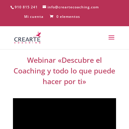
910 815 241
info@creartecoaching.com
Mi cuenta
0 elementos
Webinar «Descubre el
Coaching y todo lo que puede
hacer por ti»