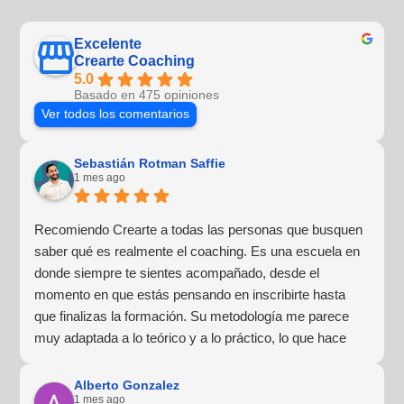
Excelente
Crearte Coaching
5.0
Basado en 475 opiniones
Ver todos los comentarios
Sebastián Rotman Saffie
1 mes ago
Recomiendo Crearte a todas las personas que busquen
saber qué es realmente el coaching. Es una escuela en
donde siempre te sientes acompañado, desde el
momento en que estás pensando en inscribirte hasta
que finalizas la formación. Su metodología me parece
muy adaptada a lo teórico y a lo práctico, lo que hace
que la experiencia de aprendizaje sea muy dinámica.
¡Para mí fue una excelente experiencia!
Alberto Gonzalez
1 mes ago