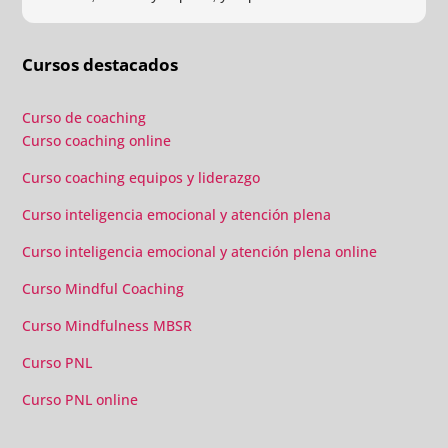
estructura (para mí fundamental) del material visual y
escrito como las clases presenciales. Por ultimo, el valor
Cursos destacados
añadido con multitud de formaciones, seminarios y
material extra totalmente gratuito para los alumnos y el
gran liderazgo de Beatriz Ricondo!!!
Curso de coaching
Curso coaching online
Curso coaching equipos y liderazgo
Curso inteligencia emocional y atención plena
Curso inteligencia emocional y atención plena online
Curso Mindful Coaching
Curso Mindfulness MBSR
Curso PNL
Curso PNL online