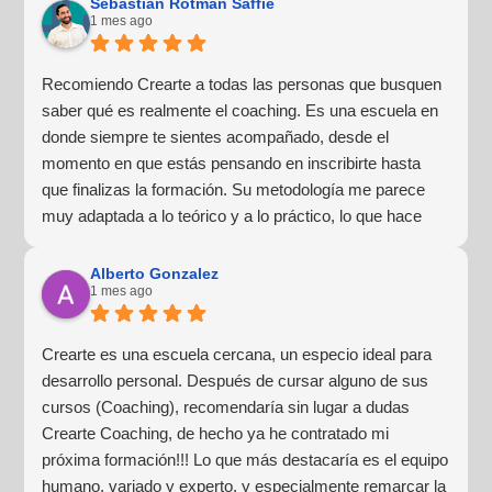
Sebastián Rotman Saffie
1 mes ago
Recomiendo Crearte a todas las personas que busquen
saber qué es realmente el coaching. Es una escuela en
donde siempre te sientes acompañado, desde el
momento en que estás pensando en inscribirte hasta
que finalizas la formación. Su metodología me parece
muy adaptada a lo teórico y a lo práctico, lo que hace
que la experiencia de aprendizaje sea muy dinámica.
¡Para mí fue una excelente experiencia!
Alberto Gonzalez
1 mes ago
Crearte es una escuela cercana, un especio ideal para
desarrollo personal. Después de cursar alguno de sus
cursos (Coaching), recomendaría sin lugar a dudas
Crearte Coaching, de hecho ya he contratado mi
próxima formación!!! Lo que más destacaría es el equipo
humano, variado y experto, y especialmente remarcar la