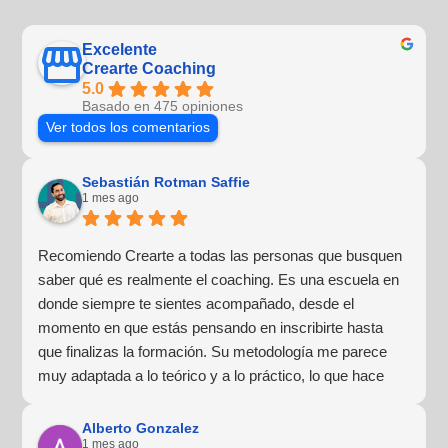
Excelente
Crearte Coaching
5.0
Basado en 475 opiniones
Ver todos los comentarios
Sebastián Rotman Saffie
1 mes ago
Recomiendo Crearte a todas las personas que busquen
saber qué es realmente el coaching. Es una escuela en
donde siempre te sientes acompañado, desde el
momento en que estás pensando en inscribirte hasta
que finalizas la formación. Su metodología me parece
muy adaptada a lo teórico y a lo práctico, lo que hace
que la experiencia de aprendizaje sea muy dinámica.
¡Para mí fue una excelente experiencia!
Alberto Gonzalez
1 mes ago