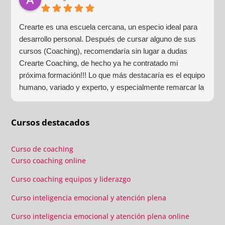
Crearte es una escuela cercana, un especio ideal para
desarrollo personal. Después de cursar alguno de sus
cursos (Coaching), recomendaría sin lugar a dudas
Crearte Coaching, de hecho ya he contratado mi
próxima formación!!! Lo que más destacaría es el equipo
humano, variado y experto, y especialmente remarcar la
estructura (para mí fundamental) del material visual y
escrito como las clases presenciales. Por ultimo, el valor
Cursos destacados
añadido con multitud de formaciones, seminarios y
material extra totalmente gratuito para los alumnos y el
gran liderazgo de Beatriz Ricondo!!!
Curso de coaching
Curso coaching online
Curso coaching equipos y liderazgo
Curso inteligencia emocional y atención plena
Curso inteligencia emocional y atención plena online