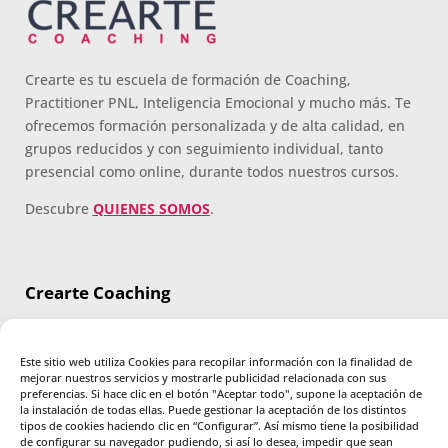
Crearte es tu escuela de formación de Coaching,
Practitioner PNL, Inteligencia Emocional y mucho más. Te
ofrecemos formación personalizada y de alta calidad, en
grupos reducidos y con seguimiento individual, tanto
presencial como online, durante todos nuestros cursos.
Descubre
QUIENES SOMOS
.
Crearte Coaching
C/ Miguel Yuste 17, 28037 Madrid, España
910 815 241
Este sitio web utiliza Cookies para recopilar información con la finalidad de
info@creartecoaching.com
mejorar nuestros servicios y mostrarle publicidad relacionada con sus
preferencias. Si hace clic en el botón "Aceptar todo", supone la aceptación de
la instalación de todas ellas. Puede gestionar la aceptación de los distintos
tipos de cookies haciendo clic en “Configurar”. Así mismo tiene la posibilidad
de configurar su navegador pudiendo, si así lo desea, impedir que sean