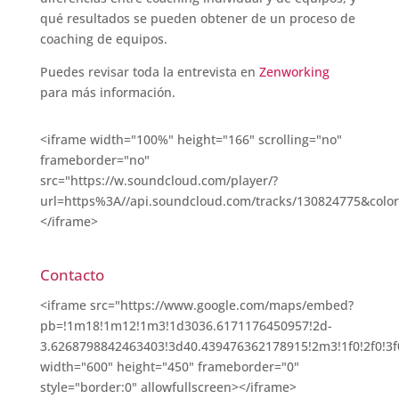
qué resultados se pueden obtener de un proceso de
coaching de equipos.
Puedes revisar toda la entrevista en
Zenworking
para más información.
<iframe width="100%" height="166" scrolling="no"
frameborder="no"
src="https://w.soundcloud.com/player/?
url=https%3A//api.soundcloud.com/tracks/130824775&colo
</iframe>
Contacto
<iframe src="https://www.google.com/maps/embed?
pb=!1m18!1m12!1m3!1d3036.6171176450957!2d-
3.6268798842463403!3d40.439476362178915!2m3!1f0!2f0!3
width="600" height="450" frameborder="0"
style="border:0" allowfullscreen></iframe>