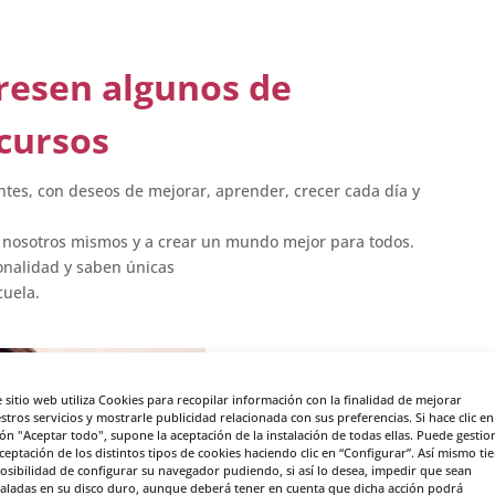
eresen algunos de
cursos
tes, con deseos de mejorar, aprender, crecer cada día y
n nosotros mismos y a crear un mundo mejor para todos.
ionalidad y saben únicas
cuela.
e sitio web utiliza Cookies para recopilar información con la finalidad de mejorar
stros servicios y mostrarle publicidad relacionada con sus preferencias. Si hace clic en
ón "Aceptar todo", supone la aceptación de la instalación de todas ellas. Puede gestio
aceptación de los distintos tipos de cookies haciendo clic en “Configurar”. Así mismo ti
posibilidad de configurar su navegador pudiendo, si así lo desea, impedir que sean
taladas en su disco duro, aunque deberá tener en cuenta que dicha acción podrá