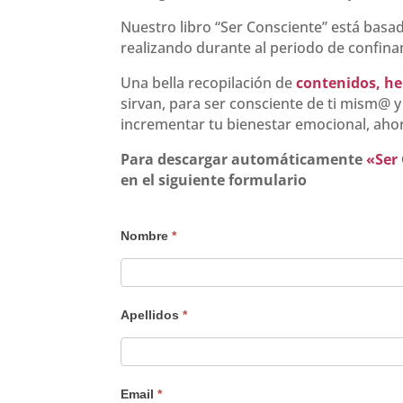
Nuestro libro “Ser Consciente” está basa
realizando durante al periodo de confin
Una bella recopilación de
contenidos, h
sirvan, para ser consciente de ti mism@ y
incrementar tu bienestar emocional, aho
Para descargar automáticamente
«Ser
en el siguiente formulario
Regalos
Nombre
*
libros
y
mucho
Apellidos
*
más
Email
*