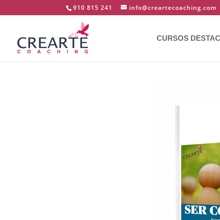
910 815 241
info@creartecoaching.com
CURSOS DESTA